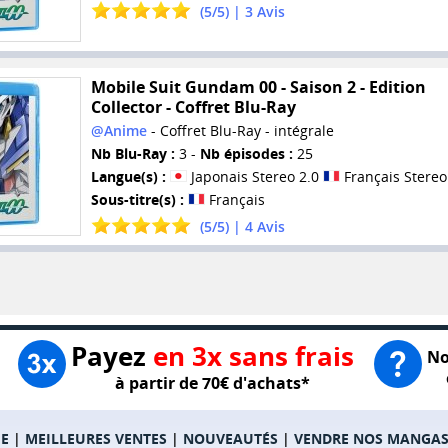
(
5
/
5
) |
3
Avis
Mobile Suit Gundam 00 - Saison 2 - Edition
Collector - Coffret Blu-Ray
@Anime
- Coffret Blu-Ray - intégrale
Nb Blu-Ray :
3 -
Nb épisodes :
25
Langue(s) :
Japonais Stereo 2.0
Français Stereo
Sous-titre(s) :
Français
(
5
/
5
) |
4
Avis
Payez
en 3x sans frais
No
à partir de 70€ d'achats*
E
|
MEILLEURES VENTES
|
NOUVEAUTÉS
|
VENDRE NOS MANGA