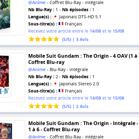
@Anime
- Coffret Blu-Ray - intégrale
Nb Blu-Ray :
1 -
Nb épisodes :
1
Langue(s) :
Japonais DTS-HD 5.1
Sous-titre(s) :
Français
Recevez votre article entre le
14/08
et le
15/08
(
5
/
5
) |
3
Avis
Mobile Suit Gundam : The Origin - 4 OAV (1 à 4
Coffret Blu-ray
@Anime
- Blu-Ray - intégrale
Nb Blu-Ray :
2 -
Nb épisodes :
1
Langue(s) :
Japonais Stereo 2.0
Sous-titre(s) :
Français
Recevez votre article entre le
14/08
et le
15/08
(
5
/
5
) |
2
Avis
Mobile Suit Gundam : The Origin - Intégrale -
1 à 6 - Coffret Blu-ray
@Anime
- Coffret Blu-Ray - intégrale