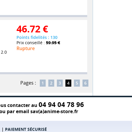
46.72
€
Points fidelités : 130
Prix conseillé :
59.95 €
Rupture
 2.0
Pages :
1
2
3
4
5
6
04 94 04 78 96
us contacter au
ou par email sav(a)anime-store.fr
S
|
PAIEMENT SÉCURISÉ