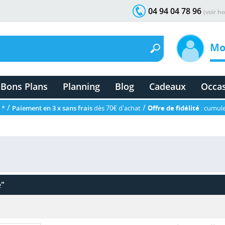
04 94 04 78 96
(voir ho
Mo
Bons Plans
Planning
Blog
Cadeaux
Occa
/
/
 *
Paiement en 3 x sans frais
dès 70€ d'achat
Offre de fidélité
: cumule
e"