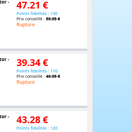
tor -
47.21
€
Points fidelités : 130
Prix conseillé :
59.95 €
Rupture
tor -
39.34
€
Points fidelités : 110
Prix conseillé :
49.95 €
Rupture
tor -
43.28
€
Points fidelités : 120