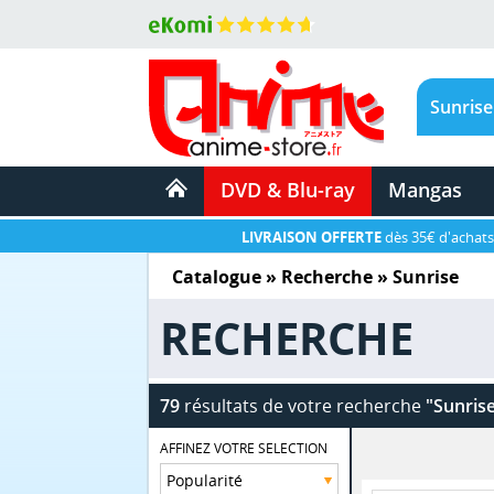
DVD & Blu-ray
Mangas
LIVRAISON OFFERTE
dès 35€ d'achats
Catalogue
» Recherche »
Sunrise
RECHERCHE
79
résultats de votre recherche
"Sunris
AFFINEZ VOTRE SELECTION