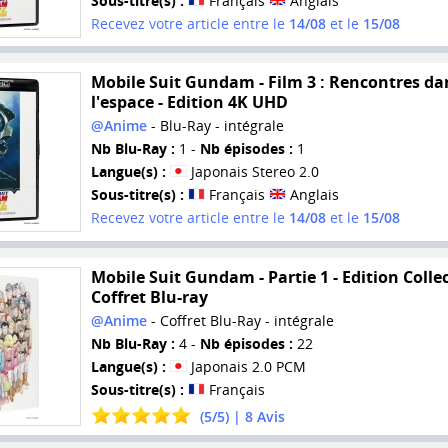
Sous-titre(s) :
Français
Anglais
Recevez votre article entre le
14/08
et le
15/08
Mobile Suit Gundam - Film 3 : Rencontres da
l'espace - Edition 4K UHD
@Anime
- Blu-Ray - intégrale
Nb Blu-Ray :
1 -
Nb épisodes :
1
Langue(s) :
Japonais Stereo 2.0
Sous-titre(s) :
Français
Anglais
Recevez votre article entre le
14/08
et le
15/08
Mobile Suit Gundam - Partie 1 - Edition Collec
Coffret Blu-ray
@Anime
- Coffret Blu-Ray - intégrale
Nb Blu-Ray :
4 -
Nb épisodes :
22
Langue(s) :
Japonais 2.0 PCM
Sous-titre(s) :
Français
(
5
/
5
) |
8
Avis