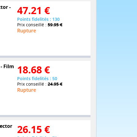
tor -
47.21
€
Points fidelités : 130
Prix conseillé :
59.95 €
Rupture
- Film
18.68
€
Points fidelités : 50
Prix conseillé :
24.95 €
Rupture
lector
26.15
€