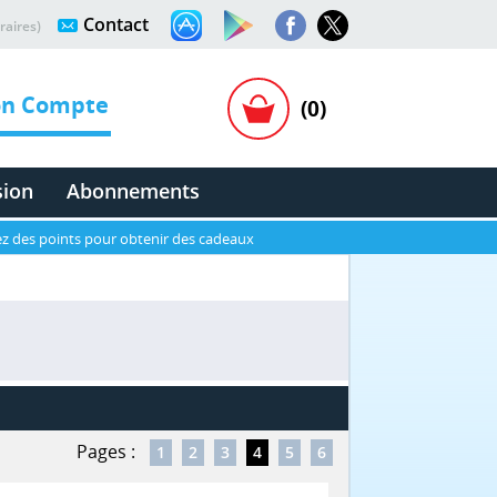
Contact
raires)
n Compte
(0)
sion
Abonnements
z des points pour obtenir des cadeaux
Pages :
1
2
3
4
5
6