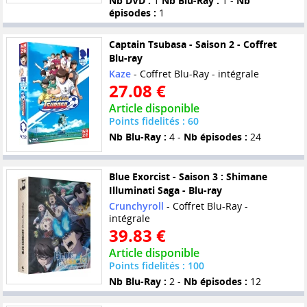
Nb DVD :
1
Nb Blu-Ray :
1 -
Nb
épisodes :
1
Captain Tsubasa - Saison 2 - Coffret
Blu-ray
Kaze
- Coffret Blu-Ray - intégrale
27.08 €
Article disponible
Points fidelités : 60
Nb Blu-Ray :
4 -
Nb épisodes :
24
Blue Exorcist - Saison 3 : Shimane
Illuminati Saga - Blu-ray
Crunchyroll
- Coffret Blu-Ray -
intégrale
39.83 €
Article disponible
Points fidelités : 100
Nb Blu-Ray :
2 -
Nb épisodes :
12