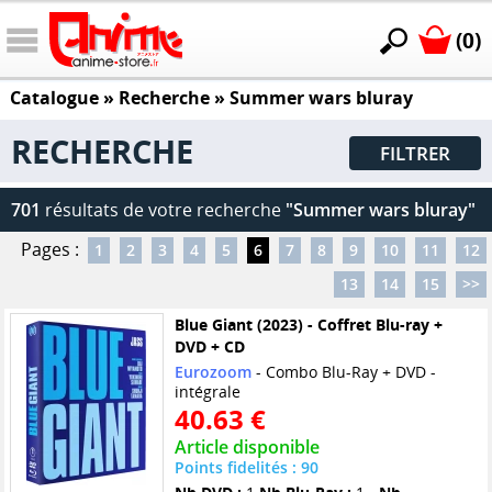
(0)
Catalogue
» Recherche »
Summer wars bluray
RECHERCHE
FILTRER
701
résultats de votre recherche
"Summer wars bluray"
Pages :
1
2
3
4
5
6
7
8
9
10
11
12
13
14
15
>>
Blue Giant (2023) - Coffret Blu-ray +
DVD + CD
Eurozoom
- Combo Blu-Ray + DVD -
intégrale
40.63 €
Article disponible
Points fidelités : 90