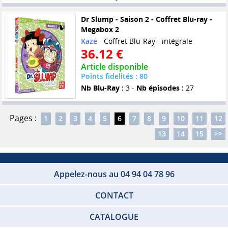
Dr Slump - Saison 2 - Coffret Blu-ray -
Megabox 2
Kaze
- Coffret Blu-Ray - intégrale
36.12 €
Article disponible
Points fidelités : 80
Nb Blu-Ray :
3 -
Nb épisodes :
27
Pages :
1
2
3
4
5
6
7
8
9
10
11
12
13
14
15
>>
Appelez-nous au 04 94 04 78 96
CONTACT
CATALOGUE