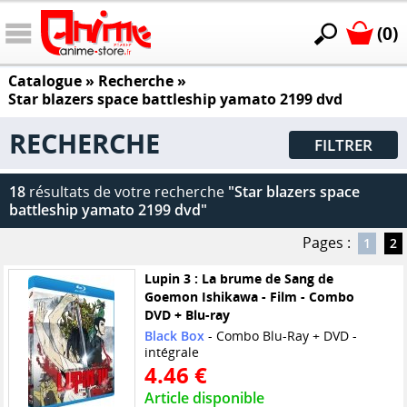
(0)
Catalogue
» Recherche »
Star blazers space battleship yamato 2199 dvd
RECHERCHE
FILTRER
18
résultats de votre recherche
"Star blazers space
battleship yamato 2199 dvd"
Pages :
1
2
Lupin 3 : La brume de Sang de
Goemon Ishikawa - Film - Combo
DVD + Blu-ray
Black Box
- Combo Blu-Ray + DVD -
intégrale
4.46 €
Article disponible