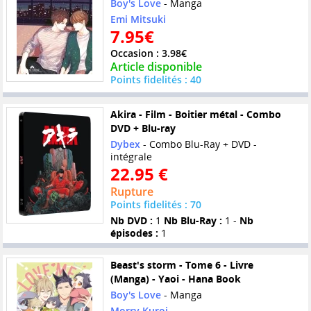
Boy's Love
- Manga
Emi Mitsuki
7.95€
Occasion : 3.98€
Article disponible
Points fidelités : 40
Akira - Film - Boitier métal - Combo
DVD + Blu-ray
Dybex
- Combo Blu-Ray + DVD -
intégrale
22.95 €
Rupture
Points fidelités : 70
Nb DVD :
1
Nb Blu-Ray :
1 -
Nb
épisodes :
1
Beast's storm - Tome 6 - Livre
(Manga) - Yaoi - Hana Book
Boy's Love
- Manga
Morry Kuroi