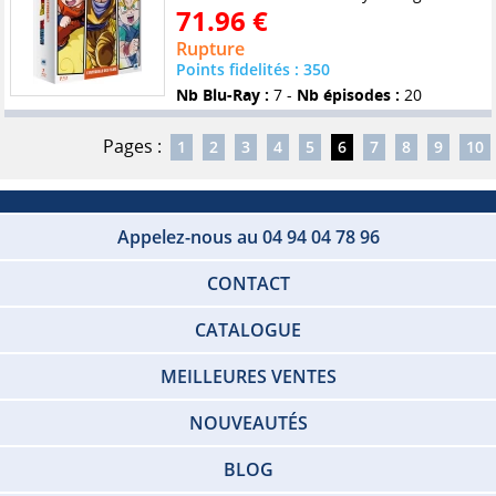
71.96 €
Rupture
Points fidelités : 350
Nb Blu-Ray :
7 -
Nb épisodes :
20
Pages :
1
2
3
4
5
6
7
8
9
10
Appelez-nous au 04 94 04 78 96
CONTACT
CATALOGUE
MEILLEURES VENTES
NOUVEAUTÉS
BLOG