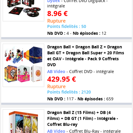
Dybex
- Coffret DVD Digipack -
intégrale
8.96 €
Rupture
Points fidelités : 50
Nb DVD :
4 -
Nb épisodes :
12
Dragon Ball + Dragon Ball Z + Dragon
Ball GT + Dragon Ball Super + 20 Films
et OAV - Intégrale - Pack 9 Coffrets
DVD
AB Video
- Coffret DVD - intégrale
429.95 €
Rupture
Points fidelités : 2120
Nb DVD :
117 -
Nb épisodes :
659
Dragon Ball Z (15 Films) + DB (4
Films) + DB GT (1 Film) - Intégrale -
Coffret Blu-ray
AB Video
- Coffret Blu-Ray - intégrale