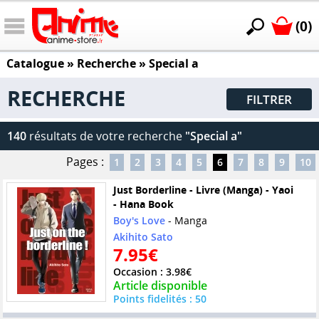
(0)
Catalogue
» Recherche »
Special a
RECHERCHE
FILTRER
140
résultats de votre recherche
"Special a"
Pages :
1
2
3
4
5
6
7
8
9
10
Just Borderline - Livre (Manga) - Yaoi
- Hana Book
Boy's Love
- Manga
Akihito Sato
7.95€
Occasion : 3.98€
Article disponible
Points fidelités : 50