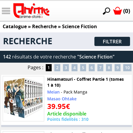
(0)
Catalogue
» Recherche »
Science Fiction
RECHERCHE
FILTRER
142
résultats de votre recherche
"Science Fiction"
Pages :
1
2
3
4
5
6
7
8
9
10
Hinamatsuri - Coffret Partie 1 (tomes
1 à 10)
Meian
- Pack Manga
Masao Ohtake
39.95€
Article disponible
Points fidelités : 310