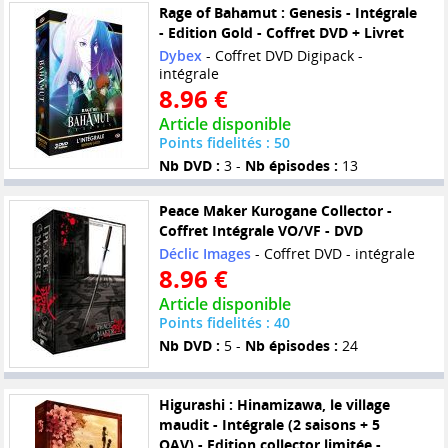
Rage of Bahamut : Genesis - Intégrale
- Edition Gold - Coffret DVD + Livret
Dybex
- Coffret DVD Digipack -
intégrale
8.96 €
Article disponible
Points fidelités : 50
Nb DVD :
3 -
Nb épisodes :
13
Peace Maker Kurogane Collector -
Coffret Intégrale VO/VF - DVD
Déclic Images
- Coffret DVD - intégrale
8.96 €
Article disponible
Points fidelités : 40
Nb DVD :
5 -
Nb épisodes :
24
Higurashi : Hinamizawa, le village
maudit - Intégrale (2 saisons + 5
OAV) - Edition collector limitée -