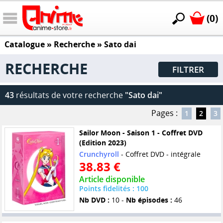
(0)
Catalogue
» Recherche »
Sato dai
RECHERCHE
FILTRER
43
résultats de votre recherche
"Sato dai"
Pages :
1
2
3
Sailor Moon - Saison 1 - Coffret DVD
(Edition 2023)
Crunchyroll
- Coffret DVD - intégrale
38.83 €
Article disponible
Points fidelités : 100
Nb DVD :
10 -
Nb épisodes :
46