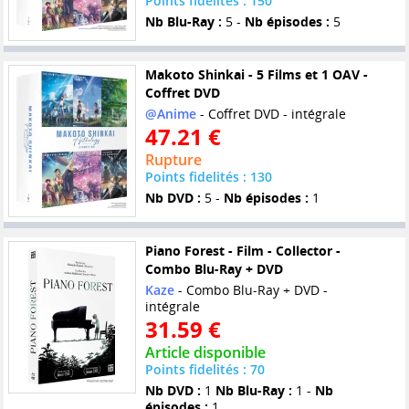
Points fidelités : 150
Nb Blu-Ray :
5 -
Nb épisodes :
5
Makoto Shinkai - 5 Films et 1 OAV -
Coffret DVD
@Anime
- Coffret DVD - intégrale
47.21 €
Rupture
Points fidelités : 130
Nb DVD :
5 -
Nb épisodes :
1
Piano Forest - Film - Collector -
Combo Blu-Ray + DVD
Kaze
- Combo Blu-Ray + DVD -
intégrale
31.59 €
Article disponible
Points fidelités : 70
Nb DVD :
1
Nb Blu-Ray :
1 -
Nb
épisodes :
1