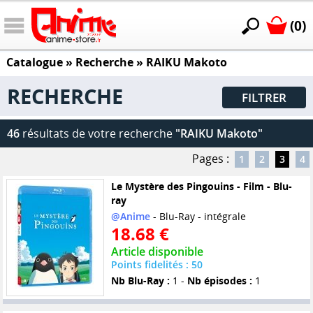
(0)
Catalogue
» Recherche »
RAIKU Makoto
RECHERCHE
FILTRER
46
résultats de votre recherche
"RAIKU Makoto"
Pages :
1
2
3
4
Le Mystère des Pingouins - Film - Blu-
ray
@Anime
- Blu-Ray - intégrale
18.68 €
Article disponible
Points fidelités : 50
Nb Blu-Ray :
1 -
Nb épisodes :
1