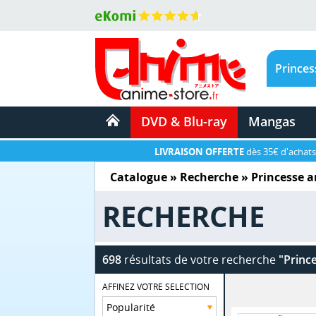
DVD & Blu-ray
Mangas
LIVRAISON OFFERTE
dès 35€ d'achats
Catalogue
» Recherche »
Princesse a
RECHERCHE
698
résultats de votre recherche
"Princ
AFFINEZ VOTRE SELECTION