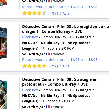
Sous-titre(s) :
Français
Recevez votre article entre le
11/08
et le
12/08
(
4
/
5
) |
7
Avis
Détective Conan - Film 08 : Le magicien aux a
d'argent - Combo Blu-ray + DVD
Black Box
- Combo Blu-Ray + DVD - intégrale
Nb DVD :
1
Nb Blu-Ray :
1 -
Nb épisodes :
1
Langue(s) :
Japonais 2.0 PCM
Sous-titre(s) :
Français
Recevez votre article entre le
11/08
et le
12/08
(
5
/
5
) |
4
Avis
Détective Conan - Film 09 : Stratégie en
profondeur - Combo Blu-ray + DVD
Black Box
- Combo Blu-Ray + DVD - intégrale
Nb DVD :
1
Nb Blu-Ray :
1 -
Nb épisodes :
1
Langue(s) :
Japonais 2.0 PCM
Sous-titre(s) :
Français