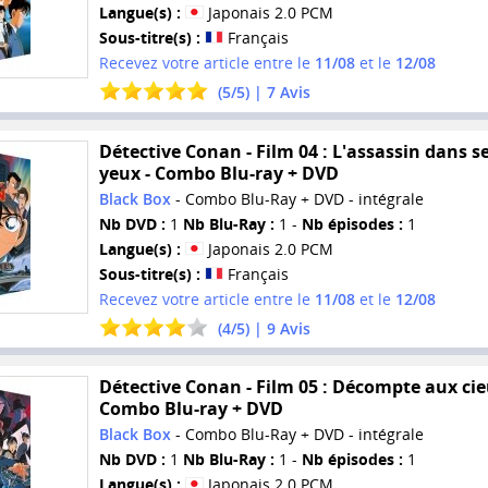
Langue(s) :
Japonais 2.0 PCM
Sous-titre(s) :
Français
Recevez votre article entre le
11/08
et le
12/08
(
5
/
5
) |
7
Avis
Détective Conan - Film 04 : L'assassin dans s
yeux - Combo Blu-ray + DVD
Black Box
- Combo Blu-Ray + DVD - intégrale
Nb DVD :
1
Nb Blu-Ray :
1 -
Nb épisodes :
1
Langue(s) :
Japonais 2.0 PCM
Sous-titre(s) :
Français
Recevez votre article entre le
11/08
et le
12/08
(
4
/
5
) |
9
Avis
Détective Conan - Film 05 : Décompte aux cie
Combo Blu-ray + DVD
Black Box
- Combo Blu-Ray + DVD - intégrale
Nb DVD :
1
Nb Blu-Ray :
1 -
Nb épisodes :
1
Langue(s) :
Japonais 2.0 PCM