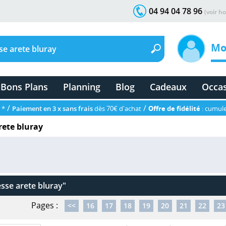
04 94 04 78 96
(voir ho
Mo
Bons Plans
Planning
Blog
Cadeaux
Occa
/
/
 *
Paiement en 3 x sans frais
dès 70€ d'achat
Offre de fidélité
: cumule
rete bluray
esse arete bluray"
Pages :
<<
16
17
18
19
20
21
22
23