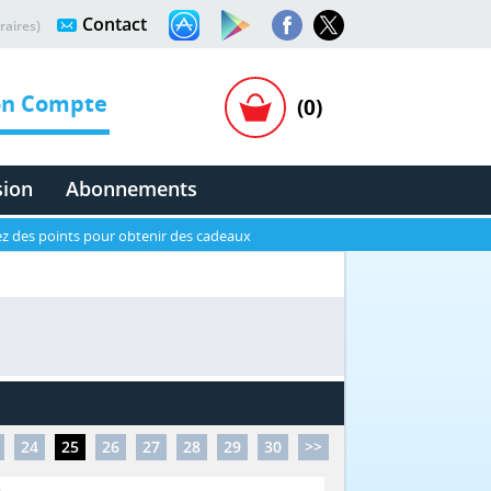
Contact
raires)
n Compte
(0)
sion
Abonnements
z des points pour obtenir des cadeaux
24
25
26
27
28
29
30
>>