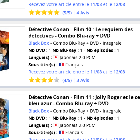
Recevez votre article entre le
11/08
et le
12/08
(
5
/
5
) |
4
Avis
Détective Conan - Film 10 : Le requiem des
détectives - Combo Blu-ray + DVD
Black Box
- Combo Blu-Ray + DVD - intégrale
Nb DVD :
1
Nb Blu-Ray :
1 -
Nb épisodes :
1
Langue(s) :
Japonais 2.0 PCM
Sous-titre(s) :
Français
Recevez votre article entre le
11/08
et le
12/08
(
4
/
5
) |
3
Avis
Détective Conan - Film 11 : Jolly Roger et le c
bleu azur - Combo Blu-ray + DVD
Black Box
- Combo Blu-Ray + DVD - intégrale
Nb DVD :
1
Nb Blu-Ray :
1 -
Nb épisodes :
1
Langue(s) :
Japonais 2.0 PCM
Sous-titre(s) :
Français
Recevez votre article entre le
11/08
et le
12/08