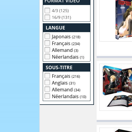
FORMAT VIDEO
4/3 (125)
16/9 (131)
LANGUE
Japonais
(218)
Français
(234)
Allemand
(3)
Néerlandais
(1)
SOUS-TITRE
Français
(216)
Anglais
(31)
Allemand
(34)
Néerlandais
(10)