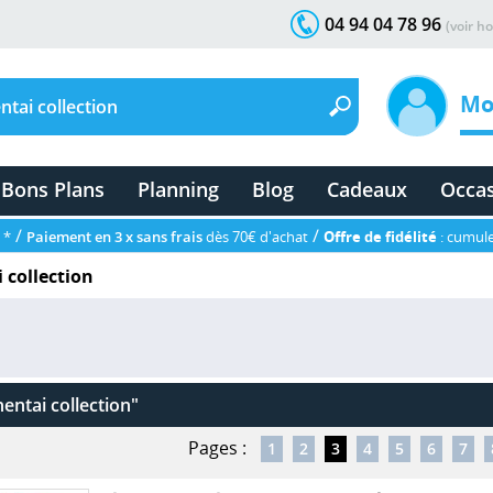
04 94 04 78 96
(voir ho
Mo
Bons Plans
Planning
Blog
Cadeaux
Occa
/
/
 *
Paiement en 3 x sans frais
dès 70€ d'achat
Offre de fidélité
: cumule
 collection
entai collection"
Pages :
1
2
3
4
5
6
7