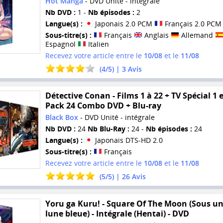
Hot Manga
- DVD Unité - intégrale
Nb DVD :
1 -
Nb épisodes :
2
Langue(s) :
Japonais 2.0 PCM
Français 2.0 PCM
Sous-titre(s) :
Français
Anglais
Allemand
Espagnol
Italien
Recevez votre article entre le
10/08
et le
11/08
(
4
/
5
) |
3
Avis
Détective Conan - Films 1 à 22 + TV Spécial 1 e
Pack 24 Combo DVD + Blu-ray
Black Box
- DVD Unité - intégrale
Nb DVD :
24
Nb Blu-Ray :
24 -
Nb épisodes :
24
Langue(s) :
Japonais DTS-HD 2.0
Sous-titre(s) :
Français
Recevez votre article entre le
10/08
et le
11/08
(
5
/
5
) |
26
Avis
Yoru ga Kuru! - Square Of The Moon (Sous u
lune bleue) - Intégrale (Hentai) - DVD