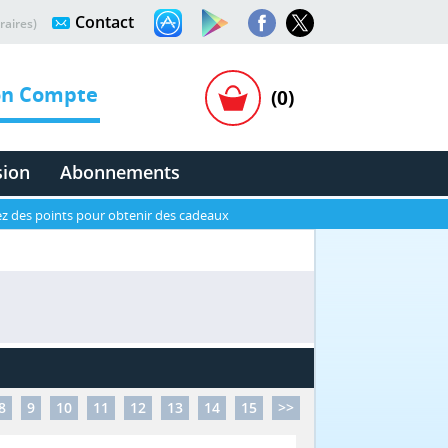
Contact
raires)
n Compte
(0)
sion
Abonnements
z des points pour obtenir des cadeaux
8
9
10
11
12
13
14
15
>>