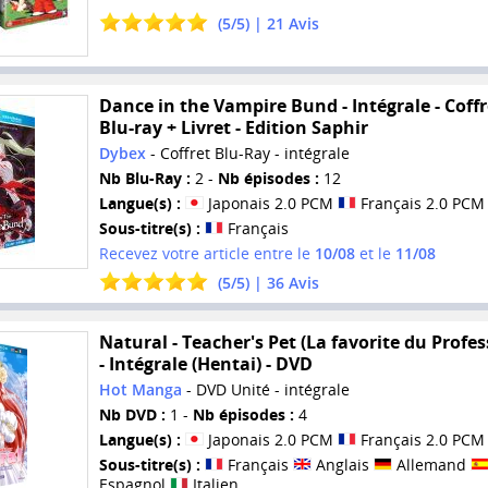
(
5
/
5
) |
21
Avis
Dance in the Vampire Bund - Intégrale - Coffr
Blu-ray + Livret - Edition Saphir
Dybex
- Coffret Blu-Ray - intégrale
Nb Blu-Ray :
2 -
Nb épisodes :
12
Langue(s) :
Japonais 2.0 PCM
Français 2.0 PCM
Sous-titre(s) :
Français
Recevez votre article entre le
10/08
et le
11/08
(
5
/
5
) |
36
Avis
Natural - Teacher's Pet (La favorite du Profes
- Intégrale (Hentai) - DVD
Hot Manga
- DVD Unité - intégrale
Nb DVD :
1 -
Nb épisodes :
4
Langue(s) :
Japonais 2.0 PCM
Français 2.0 PCM
Sous-titre(s) :
Français
Anglais
Allemand
Espagnol
Italien