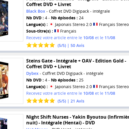
Coffret DVD + Livret
Black Box
- Coffret DVD Digipack - intégrale
Nb DVD :
4 -
Nb épisodes :
24
Langue(s) :
Japonais Stereo 2.0
Français Stereo
Sous-titre(s) :
Français
Recevez votre article entre le
10/08
et le
11/08
(
5
/
5
) |
50
Avis
Steins Gate - Intégrale + OAV - Edition Gold -
Coffret DVD + Livret
Dybex
- Coffret DVD Digipack - intégrale
Nb DVD :
4 -
Nb épisodes :
25
Langue(s) :
Japonais Stereo 2.0
Français Stereo
Recevez votre article entre le
10/08
et le
11/08
(
5
/
5
) |
21
Avis
Night Shift Nurses - Yakin Byoutou (Infirmiè
nuit) - Intégrale (Hentai) - DVD