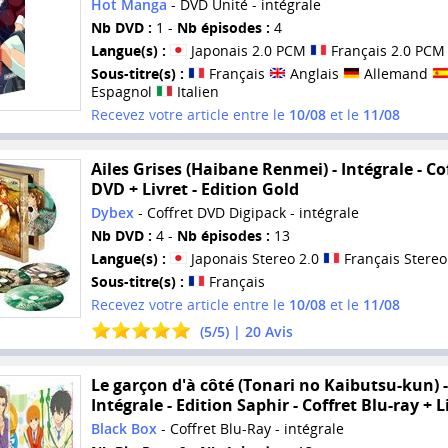
Hot Manga
- DVD Unité - intégrale
Nb DVD :
1 -
Nb épisodes :
4
Langue(s) :
Japonais 2.0 PCM
Français 2.0 PCM
Sous-titre(s) :
Français
Anglais
Allemand
Espagnol
Italien
Recevez votre article entre le
10/08
et le
11/08
Ailes Grises (Haibane Renmei) - Intégrale - Co
DVD + Livret - Edition Gold
Dybex
- Coffret DVD Digipack - intégrale
Nb DVD :
4 -
Nb épisodes :
13
Langue(s) :
Japonais Stereo 2.0
Français Stereo
Sous-titre(s) :
Français
Recevez votre article entre le
10/08
et le
11/08
(
5
/
5
) |
20
Avis
Le garçon d'à côté (Tonari no Kaibutsu-kun) -
Intégrale - Edition Saphir - Coffret Blu-ray + L
Black Box
- Coffret Blu-Ray - intégrale