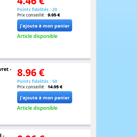
4.46
€
Points fidelités : 20
Prix conseillé :
9.95 €
Article disponible
ret -
8.96
€
Points fidelités : 50
Prix conseillé :
14.95 €
Article disponible
 -