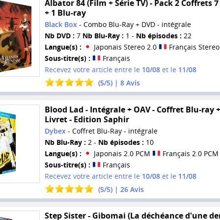
Albator 84 (Film + Série TV) - Pack 2 Coffrets 
+ 1 Blu-ray
Black Box
- Combo Blu-Ray + DVD - intégrale
Nb DVD :
7
Nb Blu-Ray :
1 -
Nb épisodes :
22
Langue(s) :
Japonais Stereo 2.0
Français Stereo
Sous-titre(s) :
Français
Recevez votre article entre le
10/08
et le
11/08
(
5
/
5
) |
8
Avis
Blood Lad - Intégrale + OAV - Coffret Blu-ray 
Livret - Edition Saphir
Dybex
- Coffret Blu-Ray - intégrale
Nb Blu-Ray :
2 -
Nb épisodes :
10
Langue(s) :
Japonais 2.0 PCM
Français 2.0 PCM
Sous-titre(s) :
Français
Recevez votre article entre le
10/08
et le
11/08
(
5
/
5
) |
26
Avis
Step Sister - Gibomai (La déchéance d'une de