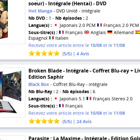
soeur) - Intégrale (Hentai) - DVD
Hot Manga
- DVD Unité - intégrale
Nb DVD :
1 -
Nb épisodes :
2
Langue(s) :
Japonais 2.0 PCM
Français 2.0 PCM
Sous-titre(s) :
Français
Anglais
Allemand
Espagnol
Italien
Recevez votre article entre le
10/08
et le
11/08
(
5
/
5
) |
4
Avis
Broken Blade - Intégrale - Coffret Blu-ray + Liv
Edition Saphir
Black Box
- Coffret Blu-Ray - intégrale
Nb Blu-Ray :
2 -
Nb épisodes :
6
Langue(s) :
Japonais 5.1
Français Stereo 2.0
Sous-titre(s) :
Français
Recevez votre article entre le
10/08
et le
11/08
(
5
/
5
) |
24
Avis
Parasite : La Maxime - Intégrale - Edition Gold