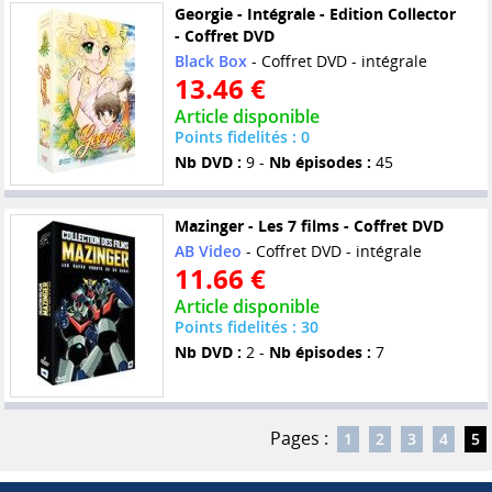
Georgie - Intégrale - Edition Collector
- Coffret DVD
Black Box
- Coffret DVD - intégrale
13.46 €
Article disponible
Points fidelités : 0
Nb DVD :
9 -
Nb épisodes :
45
Mazinger - Les 7 films - Coffret DVD
AB Video
- Coffret DVD - intégrale
11.66 €
Article disponible
Points fidelités : 30
Nb DVD :
2 -
Nb épisodes :
7
Pages :
1
2
3
4
5