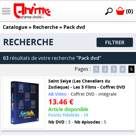
(0)
Catalogue
» Recherche »
Pack dvd
RECHERCHE
FILTRER
63
résultats de votre recherche
"Pack dvd"
Pages :
1
2
3
4
5
Saint Seiya (Les Chevaliers du
Zodiaque) - Les 5 Films - Coffret DVD
AB Video
- Coffret DVD - intégrale
13.46 €
Article disponible
Points fidelités : 10
Nb DVD :
3 -
Nb épisodes :
5