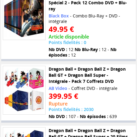
Spécial 2 - Pack 12 Combo DVD + Blu-
ray
Black Box
- Combo Blu-Ray + DVD -
intégrale
49.95 €
Article disponible
Points fidelités : 0
Nb DVD :
12
Nb Blu-Ray :
12 -
Nb
épisodes :
12
Dragon Ball + Dragon Ball Z + Dragon
Ball GT + Dragon Ball Super -
Intégrale - Pack 7 Coffrets DVD
AB Video
- Coffret DVD - intégrale
399.95 €
Rupture
Points fidelités : 2030
Nb DVD :
107 -
Nb épisodes :
639
Dragon Ball + Dragon Ball Z + Dragon
Ball GT + Dragon Ball Super + 20 Films