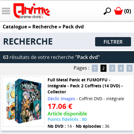
(0)
Catalogue
» Recherche »
Pack dvd
RECHERCHE
FILTRER
63
résultats de votre recherche
"Pack dvd"
Pages :
1
2
3
4
5
Full Metal Panic et FUMOFFU -
Intégrale - Pack 2 Coffrets (14 DVD) -
Collector
Déclic Images
- Coffret DVD - intégrale
17.06 €
Article disponible
Points fidelités : 80
Nb DVD :
14 -
Nb épisodes :
36