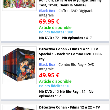
Roi Lion, Le livre de la Jungle, Johnny
Test, Trollz, Denis la Malice)
Black Box
- Coffret DVD Digipack -
intégrale
69.95 €
Article disponible
Points fidelités : 280
Nb DVD :
72 -
Nb épisodes :
417
Détective Conan - Films 1 à 11 + TV
Spécial 1 - Pack 12 Combo DVD + Blu-
ray
Black Box
- Combo Blu-Ray + DVD -
intégrale
49.95 €
Article disponible
Points fidelités : 0
Nb DVD :
12
Nb Blu-Ray :
12 -
Nb
épisodes :
12
Détective Conan - Films 12 à 22 + TV