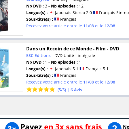
Nb DVD :
3 -
Nb épisodes :
12
Langue(s) :
Japonais Stereo 2.0
Français Stereo
Sous-titre(s) :
Français
Recevez votre article entre le
11/08
et le
12/08
Dans un Recoin de ce Monde - Film - DVD
ESC Editions
- DVD Unité - intégrale
Nb DVD :
1 -
Nb épisodes :
1
Langue(s) :
Japonais 5.1
Français 5.1
Sous-titre(s) :
Français
Recevez votre article entre le
11/08
et le
12/08
(
5
/
5
) |
6
Avis
Payez
en 3x sans frais
No