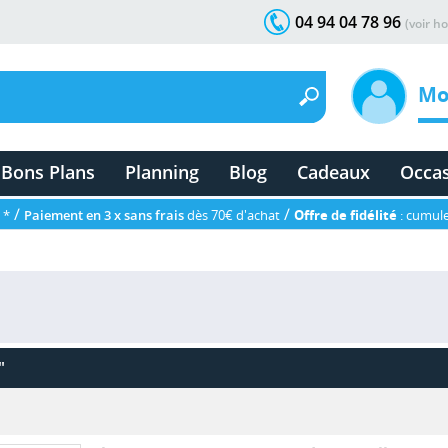
04 94 04 78 96
(voir ho
Mo
Bons Plans
Planning
Blog
Cadeaux
Occa
/
/
 *
Paiement en 3 x sans frais
dès 70€ d'achat
Offre de fidélité
: cumule
"