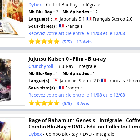
Dybex
- Coffret Blu-Ray - intégrale
Nb Blu-Ray :
2 -
Nb épisodes :
12
Langue(s) :
Japonais 5.1
Français Stereo 2.0
Sous-titre(s) :
Français
Recevez votre article entre le
11/08
et le
12/08
(
5
/
5
) |
13
Avis
Jujutsu Kaisen 0 - Film - Blu-ray
Crunchyroll
- Blu-Ray - intégrale
Nb Blu-Ray :
1 -
Nb épisodes :
1
Langue(s) :
Japonais Stereo 2.0
Français Stereo
Sous-titre(s) :
Français
Recevez votre article entre le
11/08
et le
12/08
(
5
/
5
) |
8
Avis
Rage of Bahamut : Genesis - Intégrale - Coffr
Combo Blu-Ray + DVD - Edition Collector Lim
Dybex
- Combo Blu-Ray + DVD - intégrale