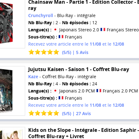
Chainsaw Man - Partie 1 - Edition Collector - 
ray
Crunchyroll
- Blu-Ray - intégrale
Nb Blu-Ray :
2 -
Nb épisodes :
12
Langue(s) :
Japonais Stereo 2.0
Français Stereo
Sous-titre(s) :
Français
Recevez votre article entre le
11/08
et le
12/08
(
5
/
5
) |
5
Avis
Jujutsu Kaisen - Saison 1 - Coffret Blu-ray
Kaze
- Coffret Blu-Ray - intégrale
Nb Blu-Ray :
4 -
Nb épisodes :
24
Langue(s) :
Japonais 2.0 PCM
Français 2.0 PCM
Sous-titre(s) :
Français
Recevez votre article entre le
11/08
et le
12/08
(
5
/
5
) |
27
Avis
Kids on the Slope - Intégrale - Edition Saphir -
Coffret Blu-ray + Livret