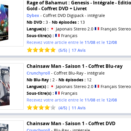
Rage of Bahamut : Genesis - Intégrale - Editi
Gold - Coffret DVD + Livret
Dybex
- Coffret DVD Digipack - intégrale
Nb DVD :
3 -
Nb épisodes :
13
Langue(s) :
Japonais Stereo 2.0
Français Stereo
Sous-titre(s) :
Français
Recevez votre article entre le
11/08
et le
12/08
(
5
/
5
) |
17
Avis
Chainsaw Man - Saison 1 - Coffret Blu-ray
Crunchyroll
- Coffret Blu-Ray - intégrale
Nb Blu-Ray :
2 -
Nb épisodes :
12
Langue(s) :
Japonais Stereo 2.0
Français Stereo
Sous-titre(s) :
Français
Recevez votre article entre le
11/08
et le
12/08
(
4
/
5
) |
11
Avis
Chainsaw Man - Saison 1 - Coffret DVD
Crunchyroll
- Blu-Ray - intégrale