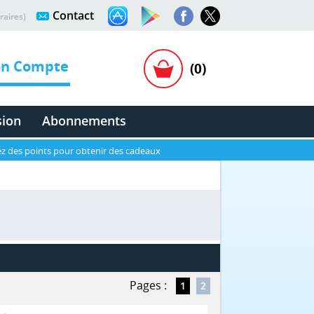
Contact
raires)
n Compte
(0)
sion
Abonnements
z des points pour obtenir des cadeaux
Pages :
1
2