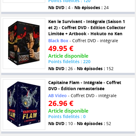
Points fidelités : 120
Nb DVD :
4 -
Nb épisodes :
24
Ken le Survivant - Intégrale (Saison 1
et 2) - Coffret DVD - Edition Collector
Limitée + Artbook - Hokuto no Ken
Black Box
- Coffret DVD - intégrale
49.95 €
Article disponible
Points fidelités : 220
Nb DVD :
26 -
Nb épisodes :
152
Capitaine Flam - Intégrale - Coffret
DVD - Édition remasterisée
AB Video
- Coffret DVD - intégrale
26.96 €
Article disponible
Points fidelités : 0
Nb DVD :
10 -
Nb épisodes :
52