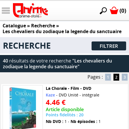
(0)
Catalogue
» Recherche »
Les chevaliers du zodiaque la legende du sanctuaire
RECHERCHE
FILTRER
40
résultats de votre recherche
"Les chevaliers du
zodiaque la legende du sanctuaire"
Pages :
1
2
3
La Chorale - Film - DVD
Kaze
- DVD Unité - intégrale
4.46 €
Article disponible
Points fidelités : 20
Nb DVD :
1 -
Nb épisodes :
1