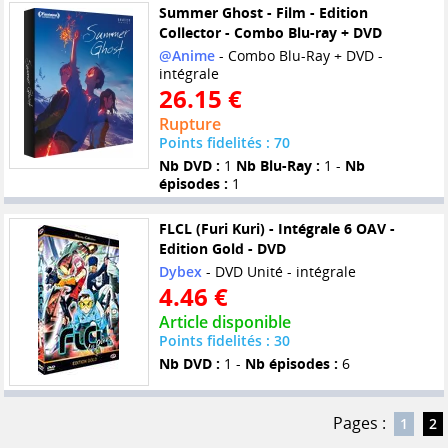
Summer Ghost - Film - Edition
Collector - Combo Blu-ray + DVD
@Anime
- Combo Blu-Ray + DVD -
intégrale
26.15 €
Rupture
Points fidelités : 70
Nb DVD :
1
Nb Blu-Ray :
1 -
Nb
épisodes :
1
FLCL (Furi Kuri) - Intégrale 6 OAV -
Edition Gold - DVD
Dybex
- DVD Unité - intégrale
4.46 €
Article disponible
Points fidelités : 30
Nb DVD :
1 -
Nb épisodes :
6
Pages :
1
2