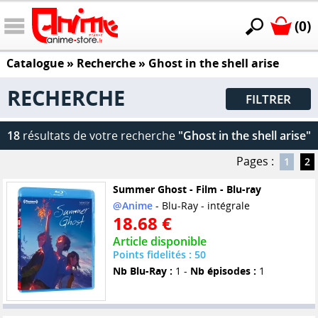
(0)
Catalogue
» Recherche »
Ghost in the shell arise
RECHERCHE
FILTRER
18
résultats de votre recherche
"Ghost in the shell arise"
Pages :
1
2
Summer Ghost - Film - Blu-ray
@Anime
- Blu-Ray - intégrale
18.68 €
Article disponible
Points fidelités : 50
Nb Blu-Ray :
1 -
Nb épisodes :
1