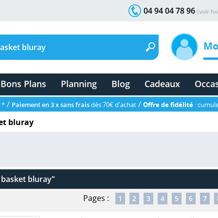
04 94 04 78 96
(voir ho
Mo
Bons Plans
Planning
Blog
Cadeaux
Occa
/
/
 *
Paiement en 3 x sans frais
dès 70€ d'achat
Offre de fidélité
: cumule
et bluray
 basket bluray"
Pages :
1
2
3
4
5
6
7