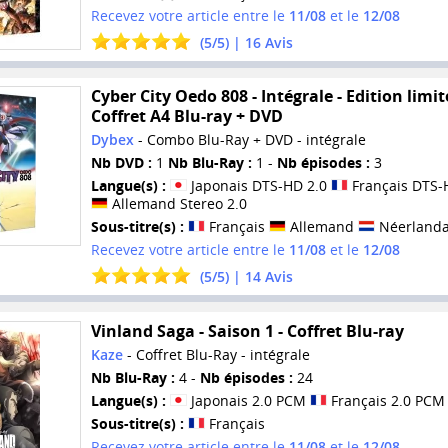
Recevez votre article entre le
11/08
et le
12/08
(
5
/
5
) |
16
Avis
Cyber City Oedo 808 - Intégrale - Edition limit
Coffret A4 Blu-ray + DVD
Dybex
- Combo Blu-Ray + DVD - intégrale
Nb DVD :
1
Nb Blu-Ray :
1 -
Nb épisodes :
3
Langue(s) :
Japonais DTS-HD 2.0
Français DTS-
Allemand Stereo 2.0
Sous-titre(s) :
Français
Allemand
Néerlanda
Recevez votre article entre le
11/08
et le
12/08
(
5
/
5
) |
14
Avis
Vinland Saga - Saison 1 - Coffret Blu-ray
Kaze
- Coffret Blu-Ray - intégrale
Nb Blu-Ray :
4 -
Nb épisodes :
24
Langue(s) :
Japonais 2.0 PCM
Français 2.0 PCM
Sous-titre(s) :
Français
Recevez votre article entre le
11/08
et le
12/08