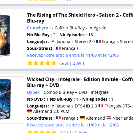
The Rising of The Shield Hero - Saison 2 - Coff
Blu-ray
Crunchyroll
- Coffret Blu-Ray - intégrale
Nb Blu-Ray :
2 -
Nb épisodes :
13
Langue(s) :
Japonais Stereo 2.0
Français Stereo
Sous-titre(s) :
Français
Recevez votre article entre le
11/08
et le
12/08
(
5
/
5
) |
2
Avis
Wicked City - Intégrale - Edition limitée - Coff
Blu-ray + DVD
Dybex
- Combo Blu-Ray + DVD - intégrale
Nb DVD :
1
Nb Blu-Ray :
1 -
Nb épisodes :
1
Langue(s) :
Japonais DTS-HD 2.0
Français DTS-
Allemand 2.0 PCM
Sous-titre(s) :
Français
Allemand
Néerlanda
Recevez votre article entre le
11/08
et le
12/08
(
5
/
5
) |
13
Avis