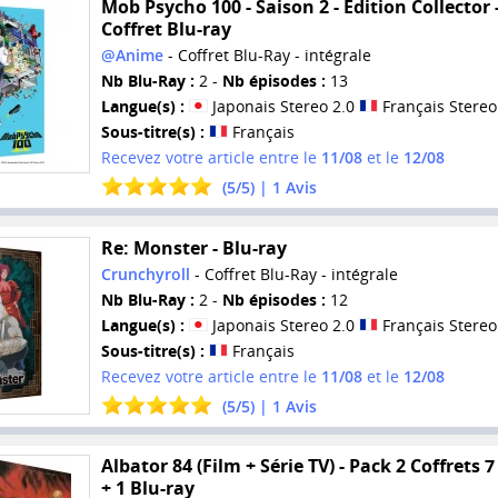
Mob Psycho 100 - Saison 2 - Edition Collector 
Coffret Blu-ray
@Anime
- Coffret Blu-Ray - intégrale
Nb Blu-Ray :
2 -
Nb épisodes :
13
Langue(s) :
Japonais Stereo 2.0
Français Stereo
Sous-titre(s) :
Français
Recevez votre article entre le
11/08
et le
12/08
(
5
/
5
) |
1
Avis
Re: Monster - Blu-ray
Crunchyroll
- Coffret Blu-Ray - intégrale
Nb Blu-Ray :
2 -
Nb épisodes :
12
Langue(s) :
Japonais Stereo 2.0
Français Stereo
Sous-titre(s) :
Français
Recevez votre article entre le
11/08
et le
12/08
(
5
/
5
) |
1
Avis
Albator 84 (Film + Série TV) - Pack 2 Coffrets 
+ 1 Blu-ray