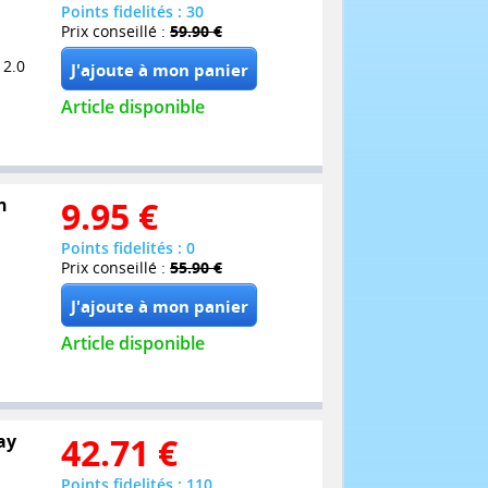
Points fidelités : 30
Prix conseillé :
59.90 €
 2.0
Article disponible
n
9.95
€
Points fidelités : 0
Prix conseillé :
55.90 €
Article disponible
ay
42.71
€
Points fidelités : 110