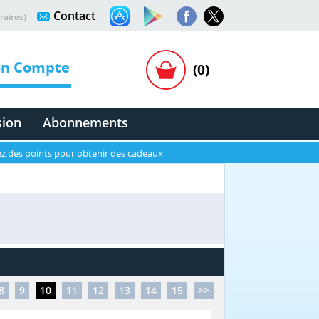
Contact
raires)
n Compte
(0)
sion
Abonnements
z des points pour obtenir des cadeaux
8
9
10
11
12
13
14
15
>>