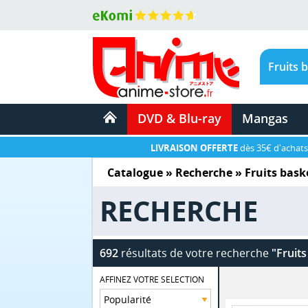
DVD & Blu-ray
Mangas
LIVRAISON OFFERTE
dès 35€ d'achats
Catalogue
» Recherche »
Fruits bask
RECHERCHE
692
résultats de votre recherche
"Fruits
AFFINEZ VOTRE SELECTION