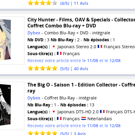
(
4
/
5
) |
11
Avis
City Hunter - Films, OAV & Specials - Collector
Coffret Combo Blu-ray + DVD
Dybex
- Combo Blu-Ray + DVD - intégrale
Nb DVD :
3
Nb Blu-Ray :
2 -
Nb épisodes :
1
Langue(s) :
Japonais Stereo 2.0
Français Stereo
Sous-titre(s) :
Français
Recevez votre article entre le
11/08
et le
12/08
(
5
/
5
) |
40
Avis
The Big O - Saison 1 - Edition Collector - Coffr
ray
Dybex
- Coffret Blu-Ray - intégrale
Nb Blu-Ray :
1 -
Nb épisodes :
13
Langue(s) :
Japonais DTS-HD 2.0
Français DTS-
Sous-titre(s) :
Français
Néerlandais
Recevez votre article entre le
11/08
et le
12/08
(
5
/
5
) |
3
Avis