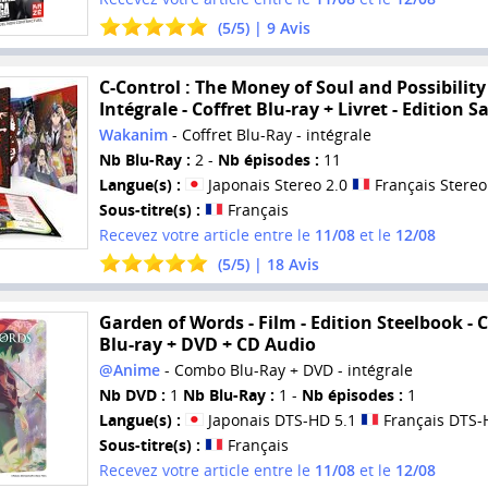
(
5
/
5
) |
9
Avis
C-Control : The Money of Soul and Possibility 
Intégrale - Coffret Blu-ray + Livret - Edition S
Wakanim
- Coffret Blu-Ray - intégrale
Nb Blu-Ray :
2 -
Nb épisodes :
11
Langue(s) :
Japonais Stereo 2.0
Français Stereo
Sous-titre(s) :
Français
Recevez votre article entre le
11/08
et le
12/08
(
5
/
5
) |
18
Avis
Garden of Words - Film - Edition Steelbook -
Blu-ray + DVD + CD Audio
@Anime
- Combo Blu-Ray + DVD - intégrale
Nb DVD :
1
Nb Blu-Ray :
1 -
Nb épisodes :
1
Langue(s) :
Japonais DTS-HD 5.1
Français DTS-
Sous-titre(s) :
Français
Recevez votre article entre le
11/08
et le
12/08