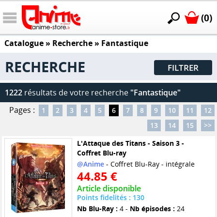
(0)
Catalogue
» Recherche »
Fantastique
RECHERCHE
FILTRER
1222
résultats de votre recherche
"Fantastique"
Pages :
1
2
3
4
5
6
7
8
9
10
11
12
13
14
15
>>
L'Attaque des Titans - Saison 3 -
Coffret Blu-ray
@Anime
- Coffret Blu-Ray - intégrale
44.85 €
Article disponible
Points fidelités : 130
Nb Blu-Ray :
4 -
Nb épisodes :
24