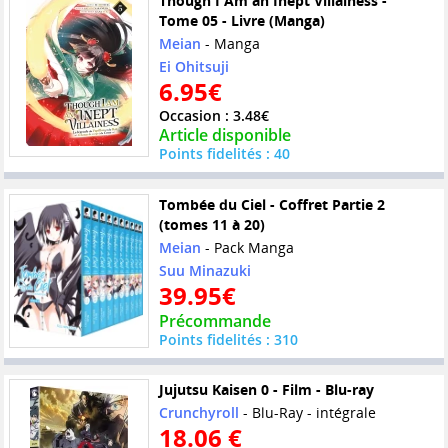
Though I Am an Inept Villainess -
Tome 05 - Livre (Manga)
Meian
- Manga
Ei Ohitsuji
6.95€
Occasion : 3.48€
Article disponible
Points fidelités : 40
Tombée du Ciel - Coffret Partie 2
(tomes 11 à 20)
Meian
- Pack Manga
Suu Minazuki
39.95€
Précommande
Points fidelités : 310
Jujutsu Kaisen 0 - Film - Blu-ray
Crunchyroll
- Blu-Ray - intégrale
18.06 €