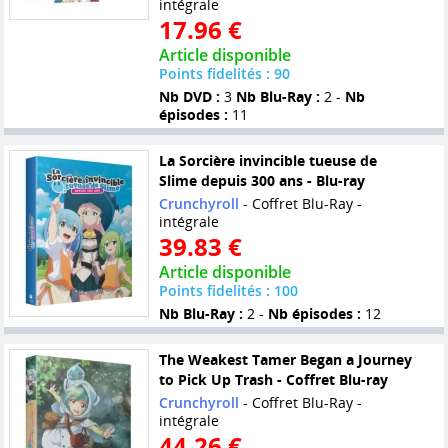
intégrale
17.96 €
Article disponible
Points fidelités : 90
Nb DVD :
3
Nb Blu-Ray :
2 -
Nb
épisodes :
11
La Sorcière invincible tueuse de
Slime depuis 300 ans - Blu-ray
Crunchyroll
- Coffret Blu-Ray -
intégrale
39.83 €
Article disponible
Points fidelités : 100
Nb Blu-Ray :
2 -
Nb épisodes :
12
The Weakest Tamer Began a Journey
to Pick Up Trash - Coffret Blu-ray
Crunchyroll
- Coffret Blu-Ray -
intégrale
44.26 €