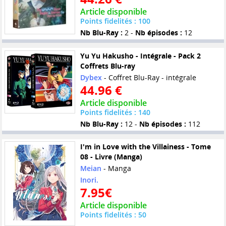
Article disponible
Points fidelités : 100
Nb Blu-Ray :
2 -
Nb épisodes :
12
Yu Yu Hakusho - Intégrale - Pack 2
Coffrets Blu-ray
Dybex
- Coffret Blu-Ray - intégrale
44.96 €
Article disponible
Points fidelités : 140
Nb Blu-Ray :
12 -
Nb épisodes :
112
I'm in Love with the Villainess - Tome
08 - Livre (Manga)
Meian
- Manga
Inori.
7.95€
Article disponible
Points fidelités : 50