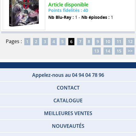
Article disponible
Points fidelités : 40
Nb Blu-Ray :
1 -
Nb épisodes :
1
Pages :
1
2
3
4
5
6
7
8
9
10
11
12
13
14
15
>>
Appelez-nous au 04 94 04 78 96
CONTACT
CATALOGUE
MEILLEURES VENTES
NOUVEAUTÉS