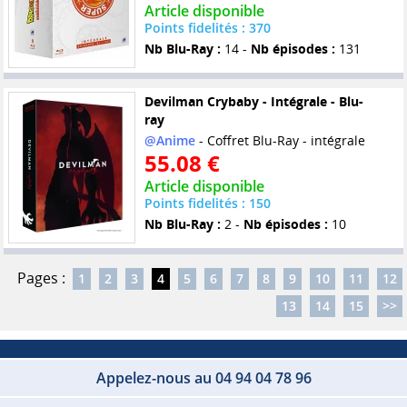
Article disponible
Points fidelités : 370
Nb Blu-Ray :
14 -
Nb épisodes :
131
Devilman Crybaby - Intégrale - Blu-
ray
@Anime
- Coffret Blu-Ray - intégrale
55.08 €
Article disponible
Points fidelités : 150
Nb Blu-Ray :
2 -
Nb épisodes :
10
Pages :
1
2
3
4
5
6
7
8
9
10
11
12
13
14
15
>>
Appelez-nous au 04 94 04 78 96