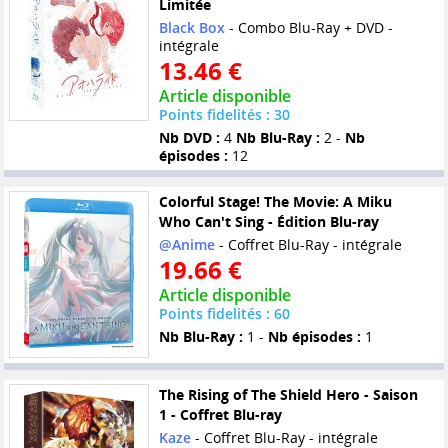
Limitée
Black Box
- Combo Blu-Ray + DVD -
intégrale
13.46 €
Article disponible
Points fidelités : 30
Nb DVD :
4
Nb Blu-Ray :
2 -
Nb
épisodes :
12
Colorful Stage! The Movie: A Miku
Who Can't Sing - Édition Blu-ray
@Anime
- Coffret Blu-Ray - intégrale
19.66 €
Article disponible
Points fidelités : 60
Nb Blu-Ray :
1 -
Nb épisodes :
1
The Rising of The Shield Hero - Saison
1 - Coffret Blu-ray
Kaze
- Coffret Blu-Ray - intégrale