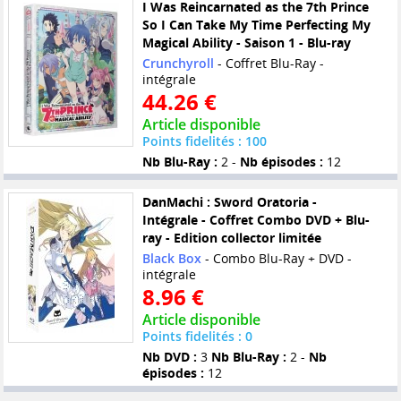
I Was Reincarnated as the 7th Prince
So I Can Take My Time Perfecting My
Magical Ability - Saison 1 - Blu-ray
Crunchyroll
- Coffret Blu-Ray -
intégrale
44.26 €
Article disponible
Points fidelités : 100
Nb Blu-Ray :
2 -
Nb épisodes :
12
DanMachi : Sword Oratoria -
Intégrale - Coffret Combo DVD + Blu-
ray - Edition collector limitée
Black Box
- Combo Blu-Ray + DVD -
intégrale
8.96 €
Article disponible
Points fidelités : 0
Nb DVD :
3
Nb Blu-Ray :
2 -
Nb
épisodes :
12