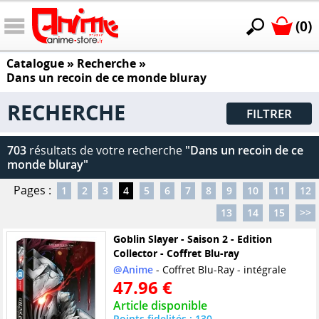
(0)
Catalogue
» Recherche »
Dans un recoin de ce monde bluray
RECHERCHE
FILTRER
703
résultats de votre recherche
"Dans un recoin de ce
monde bluray"
Pages :
1
2
3
4
5
6
7
8
9
10
11
12
13
14
15
>>
Goblin Slayer - Saison 2 - Edition
Collector - Coffret Blu-ray
@Anime
- Coffret Blu-Ray - intégrale
47.96 €
Article disponible
Points fidelités : 130