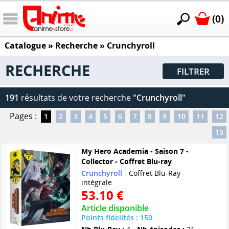
(0)
Catalogue
» Recherche »
Crunchyroll
RECHERCHE
FILTRER
191
résultats de votre recherche
"Crunchyroll"
Pages :
1
2
3
4
5
6
7
8
9
10
11
12
13
My Hero Academia - Saison 7 -
Collector - Coffret Blu-ray
Crunchyroll
- Coffret Blu-Ray -
intégrale
53.10 €
Article disponible
Points fidelités : 150