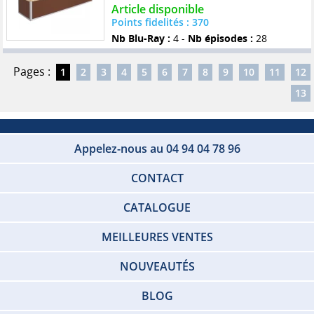
Article disponible
Points fidelités : 370
Nb Blu-Ray :
4 -
Nb épisodes :
28
Pages :
1
2
3
4
5
6
7
8
9
10
11
12
13
Appelez-nous au 04 94 04 78 96
CONTACT
CATALOGUE
MEILLEURES VENTES
NOUVEAUTÉS
BLOG