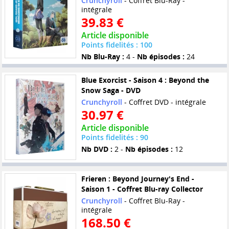
Crunchyroll
- Coffret Blu-Ray -
intégrale
39.83 €
Article disponible
Points fidelités : 100
Nb Blu-Ray :
4 -
Nb épisodes :
24
Blue Exorcist - Saison 4 : Beyond the
Snow Saga - DVD
Crunchyroll
- Coffret DVD - intégrale
30.97 €
Article disponible
Points fidelités : 90
Nb DVD :
2 -
Nb épisodes :
12
Frieren : Beyond Journey's End -
Saison 1 - Coffret Blu-ray Collector
Crunchyroll
- Coffret Blu-Ray -
intégrale
168.50 €