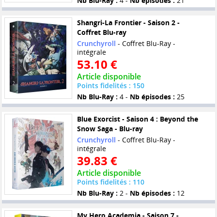
Nb Blu-Ray :
4 -
Nb épisodes :
21
Shangri-La Frontier - Saison 2 -
Coffret Blu-ray
Crunchyroll
- Coffret Blu-Ray -
intégrale
53.10 €
Article disponible
Points fidelités : 150
Nb Blu-Ray :
4 -
Nb épisodes :
25
Blue Exorcist - Saison 4 : Beyond the
Snow Saga - Blu-ray
Crunchyroll
- Coffret Blu-Ray -
intégrale
39.83 €
Article disponible
Points fidelités : 110
Nb Blu-Ray :
2 -
Nb épisodes :
12
My Hero Academia - Saison 7 -