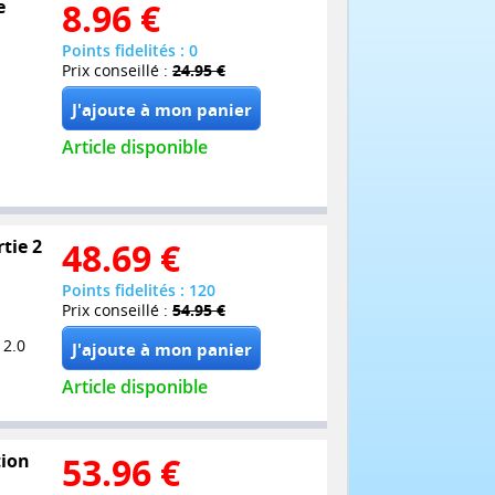
e
8.96
€
Points fidelités : 0
Prix conseillé :
24.95 €
Article disponible
tie 2
48.69
€
Points fidelités : 120
Prix conseillé :
54.95 €
 2.0
Article disponible
tion
53.96
€