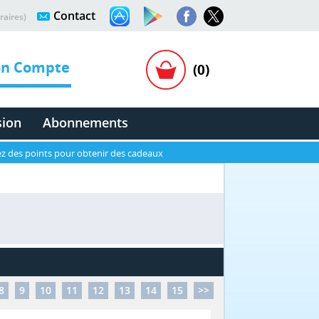
Contact
raires)
n Compte
(0)
sion
Abonnements
z des points pour obtenir des cadeaux
8
9
10
11
12
13
14
15
>>