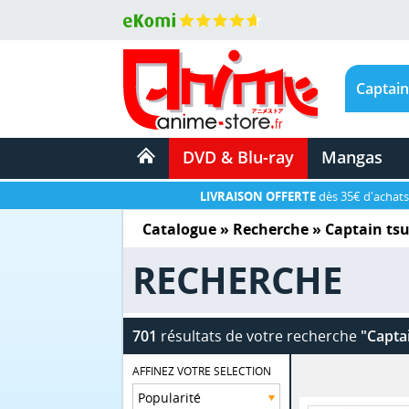
DVD & Blu-ray
Mangas
LIVRAISON OFFERTE
dès 35€ d'achats
Catalogue
» Recherche »
Captain ts
RECHERCHE
701
résultats de votre recherche
"Capta
AFFINEZ VOTRE SELECTION