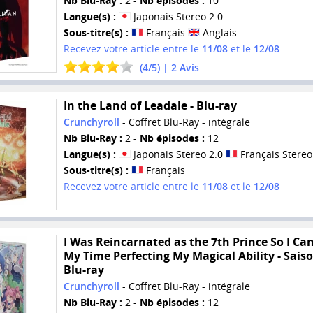
Nb Blu-Ray :
2 -
Nb épisodes :
10
Langue(s) :
Japonais Stereo 2.0
Sous-titre(s) :
Français
Anglais
Recevez votre article entre le
11/08
et le
12/08
(
4
/
5
) |
2
Avis
In the Land of Leadale - Blu-ray
Crunchyroll
- Coffret Blu-Ray - intégrale
Nb Blu-Ray :
2 -
Nb épisodes :
12
Langue(s) :
Japonais Stereo 2.0
Français Stereo
Sous-titre(s) :
Français
Recevez votre article entre le
11/08
et le
12/08
I Was Reincarnated as the 7th Prince So I Ca
My Time Perfecting My Magical Ability - Saiso
Blu-ray
Crunchyroll
- Coffret Blu-Ray - intégrale
Nb Blu-Ray :
2 -
Nb épisodes :
12