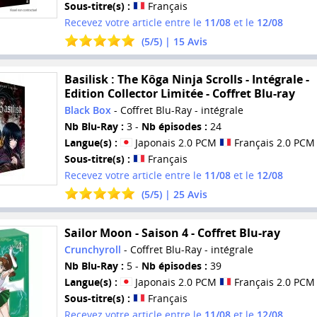
Sous-titre(s) :
Français
Recevez votre article entre le
11/08
et le
12/08
(
5
/
5
) |
15
Avis
Basilisk : The Kôga Ninja Scrolls - Intégrale -
Edition Collector Limitée - Coffret Blu-ray
Black Box
- Coffret Blu-Ray - intégrale
Nb Blu-Ray :
3 -
Nb épisodes :
24
Langue(s) :
Japonais 2.0 PCM
Français 2.0 PCM
Sous-titre(s) :
Français
Recevez votre article entre le
11/08
et le
12/08
(
5
/
5
) |
25
Avis
Sailor Moon - Saison 4 - Coffret Blu-ray
Crunchyroll
- Coffret Blu-Ray - intégrale
Nb Blu-Ray :
5 -
Nb épisodes :
39
Langue(s) :
Japonais 2.0 PCM
Français 2.0 PCM
Sous-titre(s) :
Français
Recevez votre article entre le
11/08
et le
12/08