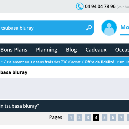
04 94 04 78 96
(voir ho
Mo
Bons Plans
Planning
Blog
Cadeaux
Occa
/
/
 *
Paiement en 3 x sans frais
dès 70€ d'achat
Offre de fidélité
: cumule
ubasa bluray
in tsubasa bluray"
Pages :
1
2
3
4
5
6
7