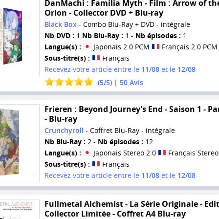
DanMachi : Familia Myth - Film : Arrow of th
Orion - Collector DVD + Blu-ray
Black Box
- Combo Blu-Ray + DVD - intégrale
Nb DVD :
1
Nb Blu-Ray :
1 -
Nb épisodes :
1
Langue(s) :
Japonais 2.0 PCM
Français 2.0 PCM
Sous-titre(s) :
Français
Recevez votre article entre le
11/08
et le
12/08
(
5
/
5
) |
50
Avis
Frieren : Beyond Journey's End - Saison 1 - Par
- Blu-ray
Crunchyroll
- Coffret Blu-Ray - intégrale
Nb Blu-Ray :
2 -
Nb épisodes :
12
Langue(s) :
Japonais Stereo 2.0
Français Stereo
Sous-titre(s) :
Français
Recevez votre article entre le
11/08
et le
12/08
Fullmetal Alchemist - La Série Originale - Edi
Collector Limitée - Coffret A4 Blu-ray