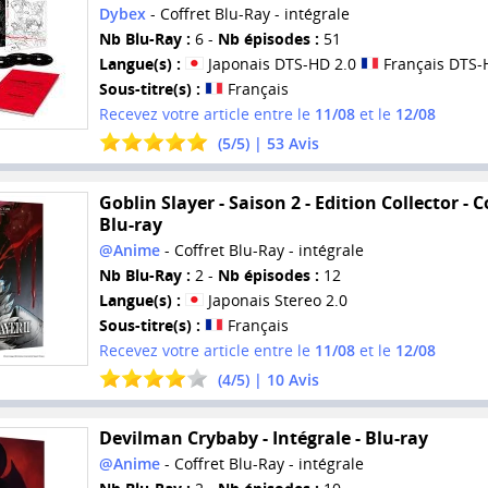
Dybex
- Coffret Blu-Ray - intégrale
Nb Blu-Ray :
6 -
Nb épisodes :
51
Langue(s) :
Japonais DTS-HD 2.0
Français DTS-
Sous-titre(s) :
Français
Recevez votre article entre le
11/08
et le
12/08
(
5
/
5
) |
53
Avis
Goblin Slayer - Saison 2 - Edition Collector - C
Blu-ray
@Anime
- Coffret Blu-Ray - intégrale
Nb Blu-Ray :
2 -
Nb épisodes :
12
Langue(s) :
Japonais Stereo 2.0
Sous-titre(s) :
Français
Recevez votre article entre le
11/08
et le
12/08
(
4
/
5
) |
10
Avis
Devilman Crybaby - Intégrale - Blu-ray
@Anime
- Coffret Blu-Ray - intégrale