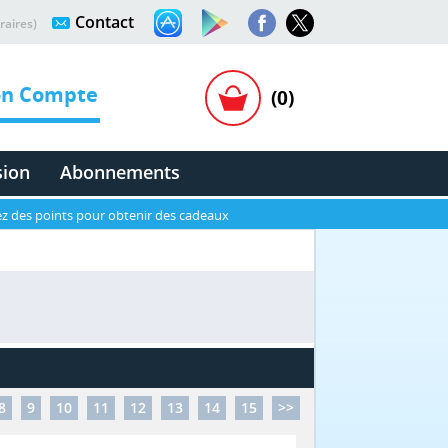
Contact
raires)
n Compte
(0)
sion
Abonnements
z des points pour obtenir des cadeaux
8
9
10
11
12
13
14
15
>>