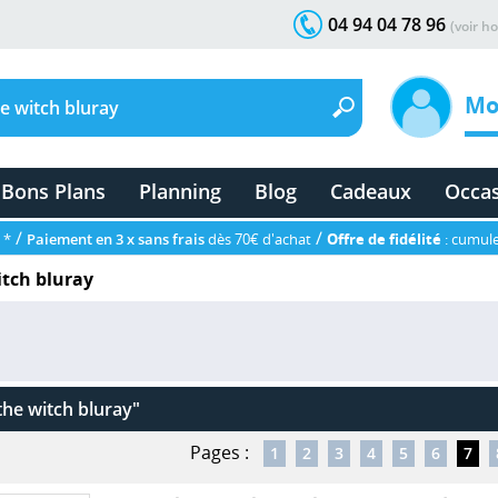
04 94 04 78 96
(voir ho
Mo
Bons Plans
Planning
Blog
Cadeaux
Occa
/
/
 *
Paiement en 3 x sans frais
dès 70€ d'achat
Offre de fidélité
: cumule
itch bluray
the witch bluray"
Pages :
1
2
3
4
5
6
7