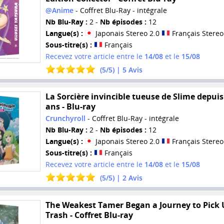
@Anime
- Coffret Blu-Ray - intégrale
Nb Blu-Ray :
2 -
Nb épisodes :
12
Langue(s) :
Japonais Stereo 2.0
Français Stereo
Sous-titre(s) :
Français
Recevez votre article entre le
14/08
et le
15/08
(
5
/
5
) |
5
Avis
La Sorcière invincible tueuse de Slime depuis
ans - Blu-ray
Crunchyroll
- Coffret Blu-Ray - intégrale
Nb Blu-Ray :
2 -
Nb épisodes :
12
Langue(s) :
Japonais Stereo 2.0
Français Stereo
Sous-titre(s) :
Français
Recevez votre article entre le
14/08
et le
15/08
(
5
/
5
) |
2
Avis
The Weakest Tamer Began a Journey to Pick 
Trash - Coffret Blu-ray