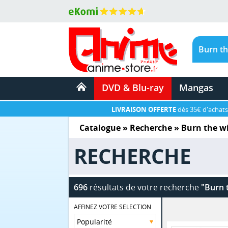
DVD & Blu-ray
Mangas
LIVRAISON OFFERTE
dès 35€ d'achats
Catalogue
» Recherche »
Burn the w
RECHERCHE
696
résultats de votre recherche
"Burn 
AFFINEZ VOTRE SELECTION