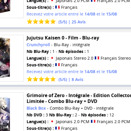
Langue(s) :
Japonais 2.0 PCM
Français 2.0 PCM
Sous-titre(s) :
Français
Recevez votre article entre le
14/08
et le
15/08
(
5
/
5
) |
25
Avis
Jujutsu Kaisen 0 - Film - Blu-ray
Crunchyroll
- Blu-Ray - intégrale
Nb Blu-Ray :
1 -
Nb épisodes :
1
Langue(s) :
Japonais Stereo 2.0
Français Stereo
Sous-titre(s) :
Français
Recevez votre article entre le
14/08
et le
15/08
(
5
/
5
) |
8
Avis
Grimoire of Zero - Intégrale - Edition Collecto
Limitée - Combo Blu-ray + DVD
Black Box
- Combo Blu-Ray + DVD - intégrale
Nb DVD :
3
Nb Blu-Ray :
2 -
Nb épisodes :
12
Langue(s) :
Japonais 2.0 PCM
Français 2.0 PCM
Sous-titre(s) :
Français