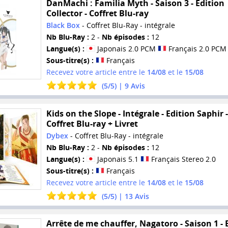
DanMachi : Familia Myth - Saison 3 - Edition
Collector - Coffret Blu-ray
Black Box
- Coffret Blu-Ray - intégrale
Nb Blu-Ray :
2 -
Nb épisodes :
12
Langue(s) :
Japonais 2.0 PCM
Français 2.0 PCM
Sous-titre(s) :
Français
Recevez votre article entre le
14/08
et le
15/08
(
5
/
5
) |
9
Avis
Kids on the Slope - Intégrale - Edition Saphir -
Coffret Blu-ray + Livret
Dybex
- Coffret Blu-Ray - intégrale
Nb Blu-Ray :
2 -
Nb épisodes :
12
Langue(s) :
Japonais 5.1
Français Stereo 2.0
Sous-titre(s) :
Français
Recevez votre article entre le
14/08
et le
15/08
(
5
/
5
) |
13
Avis
Arrête de me chauffer, Nagatoro - Saison 1 - 