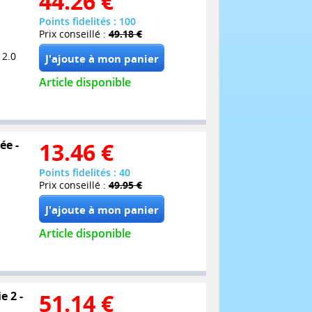
44.26
€
Points fidelités : 100
Prix conseillé :
49.18 €
 2.0
Article disponible
ée -
13.46
€
Points fidelités : 40
Prix conseillé :
49.95 €
Article disponible
e 2 -
51.14
€