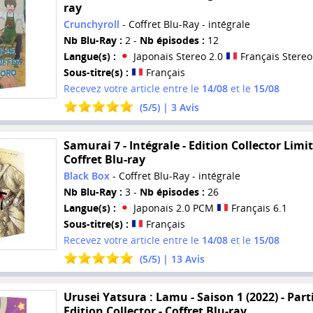
ray
Crunchyroll
- Coffret Blu-Ray - intégrale
Nb Blu-Ray :
2 -
Nb épisodes :
12
Langue(s) :
Japonais Stereo 2.0
Français Stereo
Sous-titre(s) :
Français
Recevez votre article entre le
14/08
et le
15/08
(
5
/
5
) |
3
Avis
Samurai 7 - Intégrale - Edition Collector Limit
Coffret Blu-ray
Black Box
- Coffret Blu-Ray - intégrale
Nb Blu-Ray :
3 -
Nb épisodes :
26
Langue(s) :
Japonais 2.0 PCM
Français 6.1
Sous-titre(s) :
Français
Recevez votre article entre le
14/08
et le
15/08
(
5
/
5
) |
13
Avis
Urusei Yatsura : Lamu - Saison 1 (2022) - Parti
Edition Collector - Coffret Blu-ray