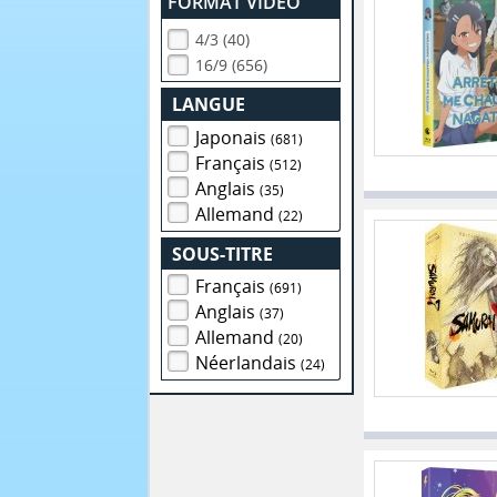
FORMAT VIDEO
4/3 (40)
16/9 (656)
LANGUE
Japonais
(681)
Français
(512)
Anglais
(35)
Allemand
(22)
SOUS-TITRE
Français
(691)
Anglais
(37)
Allemand
(20)
Néerlandais
(24)