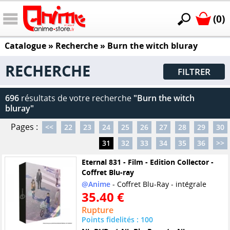
(0)
Catalogue
» Recherche »
Burn the witch bluray
RECHERCHE
FILTRER
696
résultats de votre recherche
"Burn the witch
bluray"
Pages :
<<
22
23
24
25
26
27
28
29
30
31
32
33
34
35
36
>>
Eternal 831 - Film - Edition Collector -
Coffret Blu-ray
@Anime
- Coffret Blu-Ray - intégrale
35.40 €
Rupture
Points fidelités : 100