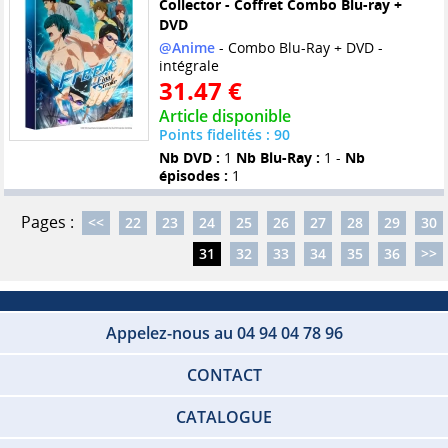
Collector - Coffret Combo Blu-ray +
DVD
@Anime
- Combo Blu-Ray + DVD -
intégrale
31.47 €
Article disponible
Points fidelités : 90
Nb DVD :
1
Nb Blu-Ray :
1 -
Nb
épisodes :
1
Pages :
<<
22
23
24
25
26
27
28
29
30
31
32
33
34
35
36
>>
Appelez-nous au 04 94 04 78 96
CONTACT
CATALOGUE