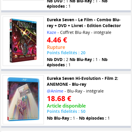
Nb DVD :
1
Nb Blu-Ray :
1 -
Nb
épisodes :
1
Eureka Seven - Le Film - Combo Blu-
ray + DVD + Livret - Edition Collector
Kaze
- Coffret Blu-Ray - intégrale
4.46 €
Rupture
Points fidelités : 20
Nb DVD :
2
Nb Blu-Ray :
1 -
Nb
épisodes :
1
Eureka Seven Hi-Evolution - Film 2:
ANEMONE - Blu-ray
@Anime
- Blu-Ray - intégrale
18.68 €
Article disponible
Points fidelités : 50
Nb Blu-Ray :
1 -
Nb épisodes :
1