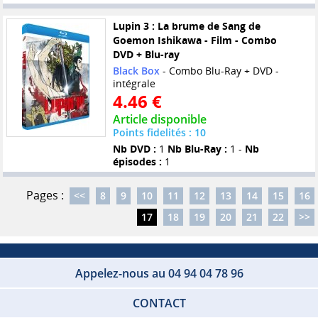
Lupin 3 : La brume de Sang de
Goemon Ishikawa - Film - Combo
DVD + Blu-ray
Black Box
- Combo Blu-Ray + DVD -
intégrale
4.46 €
Article disponible
Points fidelités : 10
Nb DVD :
1
Nb Blu-Ray :
1 -
Nb
épisodes :
1
Pages :
<<
8
9
10
11
12
13
14
15
16
17
18
19
20
21
22
>>
Appelez-nous au 04 94 04 78 96
CONTACT