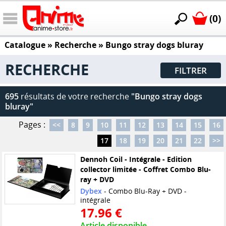
(0)
Catalogue
» Recherche »
Bungo stray dogs bluray
RECHERCHE
FILTRER
695
résultats de votre recherche
"Bungo stray dogs
bluray"
Pages :
<<
8
9
10
11
12
13
14
15
16
17
18
19
20
21
22
>>
Dennoh Coil - Intégrale - Edition
collector limitée - Coffret Combo Blu-
ray + DVD
Dybex
- Combo Blu-Ray + DVD -
intégrale
17.96 €
Article disponible