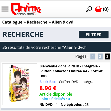
(0)
Catalogue
» Recherche »
Alien 9 dvd
RECHERCHE
FILTRER
36
résultats de votre recherche
"Alien 9 dvd"
Pages :
1
2
3
Bienvenue dans la NHK - Intégrale -
Edition Collector Limitée A4 - Coffret
DVD
Black Box
- Coffret DVD - intégrale
8.96 €
Article disponible
Points fidelités : 0
Nb DVD :
4 -
Nb épisodes :
23