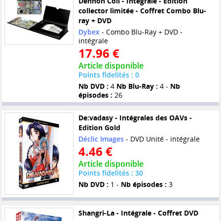
Dennoh Coil - Intégrale - Edition
collector limitée - Coffret Combo Blu-
ray + DVD
Dybex
- Combo Blu-Ray + DVD -
intégrale
17.96 €
Article disponible
Points fidelités : 0
Nb DVD :
4
Nb Blu-Ray :
4 -
Nb
épisodes :
26
De:vadasy - Intégrales des OAVs -
Edition Gold
Déclic Images
- DVD Unité - intégrale
4.46 €
Article disponible
Points fidelités : 30
Nb DVD :
1 -
Nb épisodes :
3
Shangri-La - Intégrale - Coffret DVD