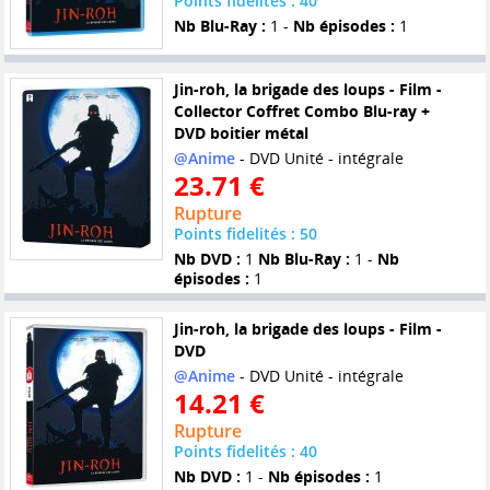
Points fidelités : 40
Nb Blu-Ray :
1 -
Nb épisodes :
1
Jin-roh, la brigade des loups - Film -
Collector Coffret Combo Blu-ray +
DVD boitier métal
@Anime
- DVD Unité - intégrale
23.71 €
Rupture
Points fidelités : 50
Nb DVD :
1
Nb Blu-Ray :
1 -
Nb
épisodes :
1
Jin-roh, la brigade des loups - Film -
DVD
@Anime
- DVD Unité - intégrale
14.21 €
Rupture
Points fidelités : 40
Nb DVD :
1 -
Nb épisodes :
1