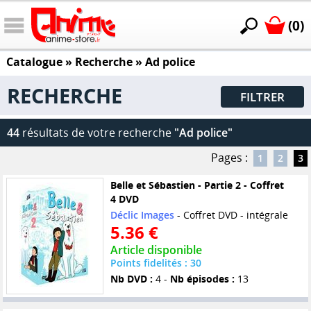
(0)
Catalogue
» Recherche »
Ad police
RECHERCHE
FILTRER
44
résultats de votre recherche
"Ad police"
Pages :
1
2
3
Belle et Sébastien - Partie 2 - Coffret
4 DVD
Déclic Images
- Coffret DVD - intégrale
5.36 €
Article disponible
Points fidelités : 30
Nb DVD :
4 -
Nb épisodes :
13