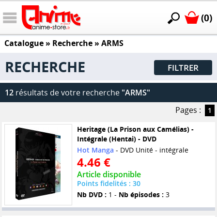
(0)
Catalogue
» Recherche »
ARMS
RECHERCHE
FILTRER
12
résultats de votre recherche
"ARMS"
Pages :
1
Heritage (La Prison aux Camélias) -
Intégrale (Hentai) - DVD
Hot Manga
- DVD Unité - intégrale
4.46 €
Article disponible
Points fidelités : 30
Nb DVD :
1 -
Nb épisodes :
3