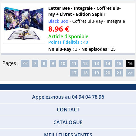
Letter Bee - Intégrale - Coffret Blu-
ray + Livret - Edition Saphir
Black Box
- Coffret Blu-Ray - intégrale
8.96 €
Article disponible
Points fidelités : 40
Nb Blu-Ray :
3 -
Nb épisodes :
25
Pages :
<<
7
8
9
10
11
12
13
14
15
16
17
18
19
20
21
>>
Appelez-nous au 04 94 04 78 96
CONTACT
CATALOGUE
MEILLEURES VENTES