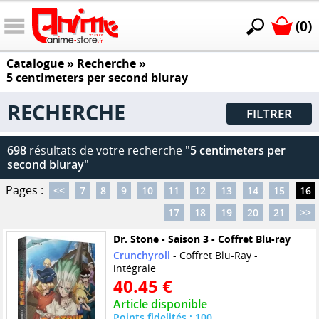
(0)
Catalogue
» Recherche »
5 centimeters per second bluray
RECHERCHE
FILTRER
698
résultats de votre recherche
"5 centimeters per
second bluray"
Pages :
<<
7
8
9
10
11
12
13
14
15
16
17
18
19
20
21
>>
Dr. Stone - Saison 3 - Coffret Blu-ray
Crunchyroll
- Coffret Blu-Ray -
intégrale
40.45 €
Article disponible
Points fidelités : 100