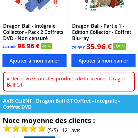
Dragon Ball - Intégrale
Dragon Ball - Partie 1 -
Collector - Pack 2 Coffrets
Edition Collector - Coffret
DVD - Non censuré
Blu-ray
98.96 €
35.96 €
-45 %
-55 %
179.90€
79.95€
» Découvrez tous les produits de la licence : Dragon
Ball GT
AVIS CLIENT : Dragon Ball GT Coffret - Intégrale -
Coffret DVD
Note moyenne des clients :
(
5
/
5
) -
121
avis