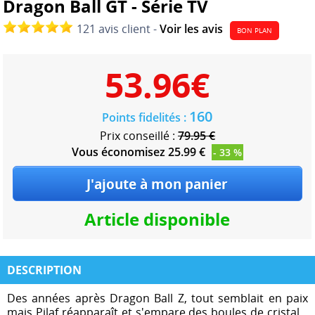
Dragon Ball GT - Série TV
121 avis client -
Voir les avis
BON PLAN
53.96
€
160
Points fidelités :
Prix conseillé :
79.95 €
Vous économisez 25.99 €
- 33 %
Article disponible
DESCRIPTION
Des années après Dragon Ball Z, tout semblait en paix
mais Pilaf réapparaît et s'empare des boules de cristal...