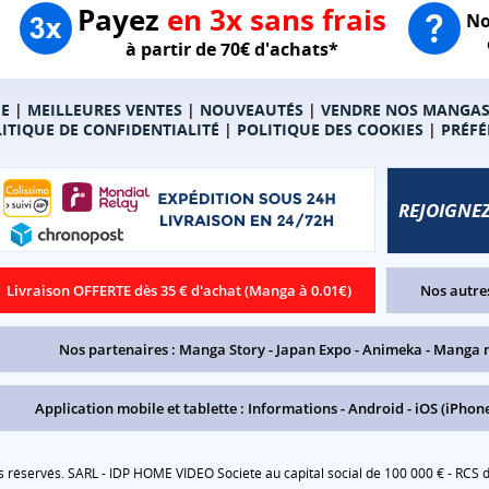
Payez
en 3x sans frais
No
à partir de 70€ d'achats*
E
|
MEILLEURES VENTES
|
NOUVEAUTÉS
|
VENDRE NOS MANGA
ITIQUE DE CONFIDENTIALITÉ
|
POLITIQUE DES COOKIES
|
PRÉFÉ
REJOIGNEZ
Livraison OFFERTE dès 35 € d'achat (Manga à 0.01€)
Nos autres
Nos partenaires :
Manga Story
-
Japan Expo
-
Animeka
-
Manga 
Application mobile et tablette :
Informations
-
Android
-
iOS (iPhone
réservés. SARL - IDP HOME VIDEO Societe au capital social de 100 000 € - RCS