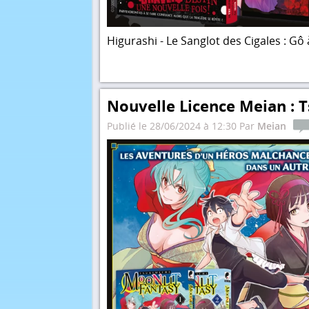
Higurashi - Le Sanglot des Cigales : Gô
Nouvelle Licence Meian : T
Publié le 28/06/2024 à 12:30 Par
Meian