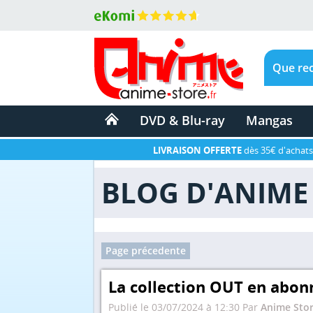
DVD & Blu-ray
Mangas
LIVRAISON OFFERTE
dès 35€ d'achats
BLOG D'ANIME 
Page précedente
La collection OUT en abon
Publié le 03/07/2024 à 12:30 Par
Anime Stor