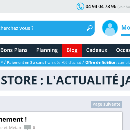
04 94 04 78 96
(voir ho
Mo
Bons Plans
Planning
Blog
Cadeaux
Occa
/
/
 *
Paiement en 3 x sans frais
dès 70€ d'achat
Offre de fidélité
: cumule
STORE : L'ACTUALITÉ 
Page suivante
nement !
e et Meian
0