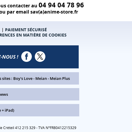
04 94 04 78 96
us contacter au
ou par email sav(a)anime-store.fr
S
|
PAIEMENT SÉCURISÉ
RENCES EN MATIÈRE DE COOKIES
-NOUS !
 sites :
Boy's Love
-
Meian
-
Meian Plus
news
 + iPad)
 de Créteil 412 215 329 - TVA N°FR80412215329