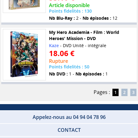
Article disponible
Points fidelités : 130
Nb Blu-Ray :
2 -
Nb épisodes :
12
My Hero Academia - Film : World
Heroes' Mission - DVD
Kaze
- DVD Unité - intégrale
18.06 €
Rupture
Points fidelités : 50
Nb DVD :
1 -
Nb épisodes :
1
Pages :
1
2
3
Appelez-nous au 04 94 04 78 96
CONTACT