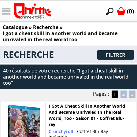
(0)
Catalogue
» Recherche »
I got a cheat skill in another world and became
unrivaled in the real world too
RECHERCHE
FILTRER
40
résultats de votre recherche
"I got a cheat skill in
another world and became unrivaled in the real world
too"
Pages :
1
2
3
I Got A Cheat Skill In Another World
And Became Unrivaled In The Real
World, Too - Saison 01 - Coffret Blu-
ray
Crunchyroll
- Coffret Blu-Ray -
intégrale