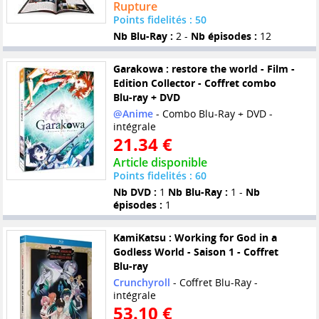
Rupture
Points fidelités : 50
Nb Blu-Ray :
2 -
Nb épisodes :
12
Garakowa : restore the world - Film -
Edition Collector - Coffret combo
Blu-ray + DVD
@Anime
- Combo Blu-Ray + DVD -
intégrale
21.34 €
Article disponible
Points fidelités : 60
Nb DVD :
1
Nb Blu-Ray :
1 -
Nb
épisodes :
1
KamiKatsu : Working for God in a
Godless World - Saison 1 - Coffret
Blu-ray
Crunchyroll
- Coffret Blu-Ray -
intégrale
53.10 €