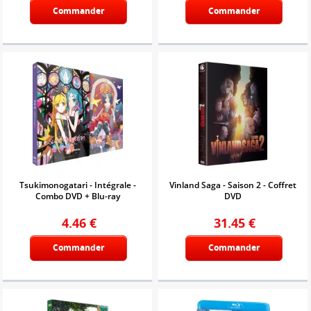
Commander
Commander
Tsukimonogatari - Intégrale -
Vinland Saga - Saison 2 - Coffret
Combo DVD + Blu-ray
DVD
4.46
€
31.45
€
Commander
Commander