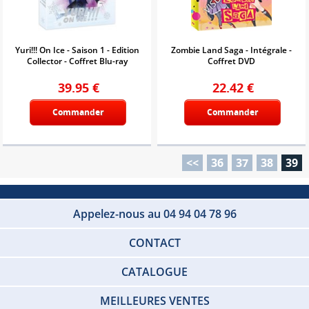
Yuri!!! On Ice - Saison 1 - Edition
Zombie Land Saga - Intégrale -
Collector - Coffret Blu-ray
Coffret DVD
39.95
€
22.42
€
Commander
Commander
<<
36
37
38
39
Appelez-nous au 04 94 04 78 96
CONTACT
CATALOGUE
MEILLEURES VENTES