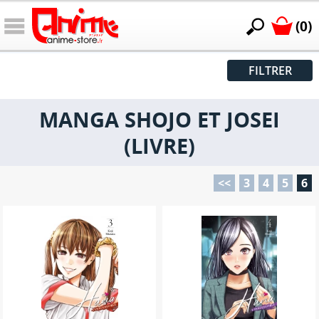
(0)
FILTRER
MANGA SHOJO ET JOSEI
(LIVRE)
<<
3
4
5
6