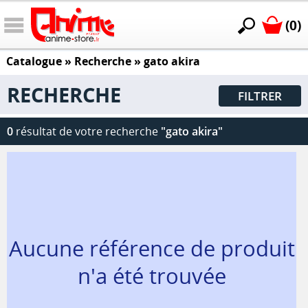
(0)
Catalogue
» Recherche »
gato akira
RECHERCHE
FILTRER
0
résultat de votre recherche
"gato akira"
Aucune référence de produit
n'a été trouvée