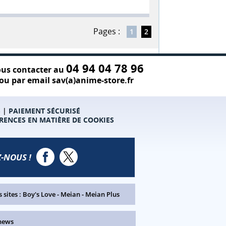
Pages :
1
2
04 94 04 78 96
us contacter au
ou par email sav(a)anime-store.fr
S
|
PAIEMENT SÉCURISÉ
RENCES EN MATIÈRE DE COOKIES
-NOUS !
 sites :
Boy's Love
-
Meian
-
Meian Plus
news