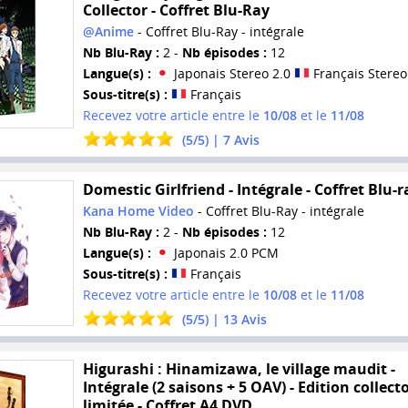
Collector - Coffret Blu-Ray
@Anime
- Coffret Blu-Ray - intégrale
Nb Blu-Ray :
2 -
Nb épisodes :
12
Langue(s) :
Japonais Stereo 2.0
Français Stereo
Sous-titre(s) :
Français
Recevez votre article entre le
10/08
et le
11/08
(
5
/
5
) |
7
Avis
Domestic Girlfriend - Intégrale - Coffret Blu-r
Kana Home Video
- Coffret Blu-Ray - intégrale
Nb Blu-Ray :
2 -
Nb épisodes :
12
Langue(s) :
Japonais 2.0 PCM
Sous-titre(s) :
Français
Recevez votre article entre le
10/08
et le
11/08
(
5
/
5
) |
13
Avis
Higurashi : Hinamizawa, le village maudit -
Intégrale (2 saisons + 5 OAV) - Edition collect
limitée - Coffret A4 DVD