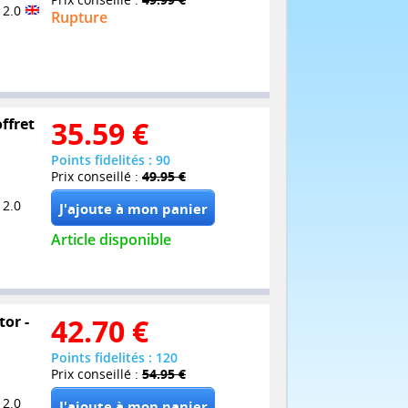
 2.0
Rupture
offret
35.59
€
Points fidelités : 90
Prix conseillé :
49.95 €
 2.0
Article disponible
tor -
42.70
€
Points fidelités : 120
Prix conseillé :
54.95 €
 2.0