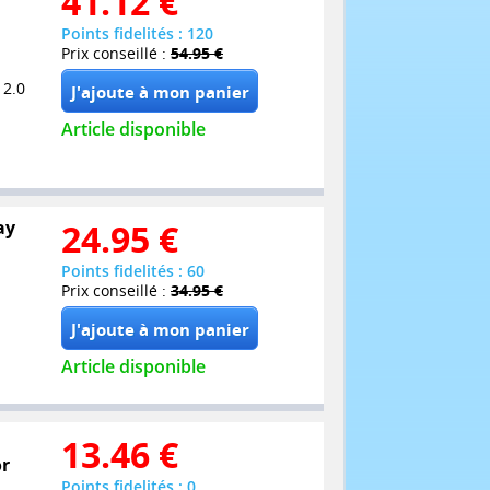
41.12
€
Points fidelités : 120
Prix conseillé :
54.95 €
 2.0
Article disponible
ay
24.95
€
Points fidelités : 60
Prix conseillé :
34.95 €
Article disponible
13.46
€
or
Points fidelités : 0