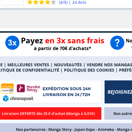
(
4
/
5
) |
24
Avis
Payez
en 3x sans frais
No
à partir de 70€ d'achats*
E
|
MEILLEURES VENTES
|
NOUVEAUTÉS
|
VENDRE NOS MANGA
ITIQUE DE CONFIDENTIALITÉ
|
POLITIQUE DES COOKIES
|
PRÉFÉ
REJOIGNEZ
Livraison OFFERTE dès 35 € d'achat (Manga à 0.01€)
Nos autres
Nos partenaires :
Manga Story
-
Japan Expo
-
Animeka
-
Manga 