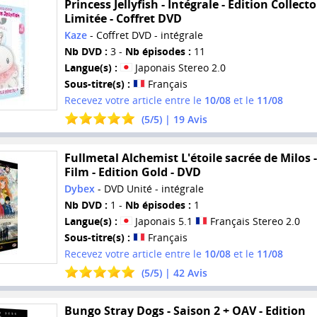
Princess Jellyfish - Intégrale - Edition Collecto
Limitée - Coffret DVD
Kaze
- Coffret DVD - intégrale
Nb DVD :
3 -
Nb épisodes :
11
Langue(s) :
Japonais Stereo 2.0
Sous-titre(s) :
Français
Recevez votre article entre le
10/08
et le
11/08
(
5
/
5
) |
19
Avis
Fullmetal Alchemist L'étoile sacrée de Milos -
Film - Edition Gold - DVD
Dybex
- DVD Unité - intégrale
Nb DVD :
1 -
Nb épisodes :
1
Langue(s) :
Japonais 5.1
Français Stereo 2.0
Sous-titre(s) :
Français
Recevez votre article entre le
10/08
et le
11/08
(
5
/
5
) |
42
Avis
Bungo Stray Dogs - Saison 2 + OAV - Edition