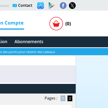
Contact
raires)
n Compte
(0)
sion
Abonnements
z des points pour obtenir des cadeaux
Pages :
1
2