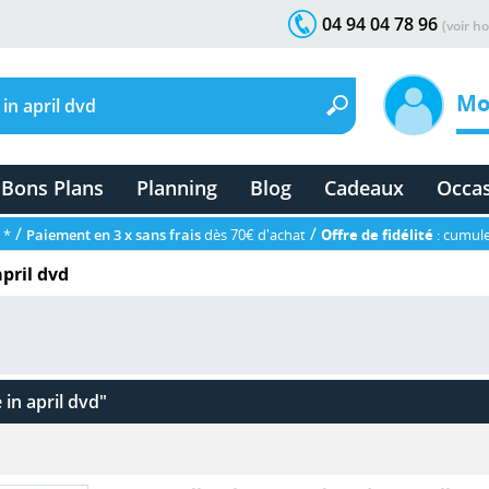
04 94 04 78 96
(voir ho
Mo
Bons Plans
Planning
Blog
Cadeaux
Occa
/
/
 *
Paiement en 3 x sans frais
dès 70€ d'achat
Offre de fidélité
: cumule
april dvd
e in april dvd"