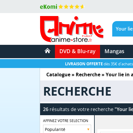
DVD & Blu-ray
Mangas
LIVRAISON OFFERTE
dès 35€ d'achats
Catalogue
» Recherche »
Your lie in 
RECHERCHE
26
résultats de votre recherche
"Your li
AFFINEZ VOTRE SELECTION