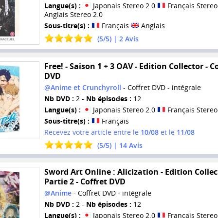
Langue(s) :
Japonais Stereo 2.0
Français Stereo
Anglais Stereo 2.0
Sous-titre(s) :
Français
Anglais
(
5
/
5
) |
2
Avis
Free! - Saison 1 + 3 OAV - Edition Collector - C
DVD
@Anime et Crunchyroll
- Coffret DVD - intégrale
Nb DVD :
2 -
Nb épisodes :
12
Langue(s) :
Japonais Stereo 2.0
Français Stereo
Sous-titre(s) :
Français
Recevez votre article entre le
10/08
et le
11/08
(
5
/
5
) |
14
Avis
Sword Art Online : Alicization - Edition Collec
Partie 2 - Coffret DVD
@Anime
- Coffret DVD - intégrale
Nb DVD :
2 -
Nb épisodes :
12
Langue(s) :
Japonais Stereo 2.0
Français Stereo