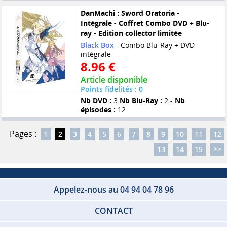
DanMachi : Sword Oratoria -
Intégrale - Coffret Combo DVD + Blu-
ray - Edition collector limitée
Black Box
- Combo Blu-Ray + DVD -
intégrale
8.96 €
Article disponible
Points fidelités : 0
Nb DVD :
3
Nb Blu-Ray :
2 -
Nb
épisodes :
12
Pages :
1
2
3
4
5
6
7
8
9
10
11
12
13
14
15
>>
Appelez-nous au 04 94 04 78 96
CONTACT