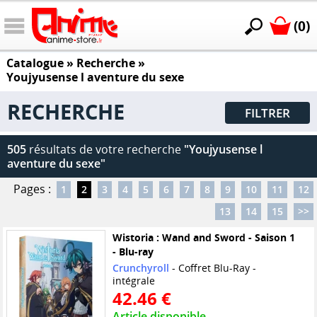
(0)
Catalogue
» Recherche »
Youjyusense l aventure du sexe
RECHERCHE
FILTRER
505
résultats de votre recherche
"Youjyusense l
aventure du sexe"
Pages :
1
2
3
4
5
6
7
8
9
10
11
12
13
14
15
>>
Wistoria : Wand and Sword - Saison 1
- Blu-ray
Crunchyroll
- Coffret Blu-Ray -
intégrale
42.46 €
Article disponible