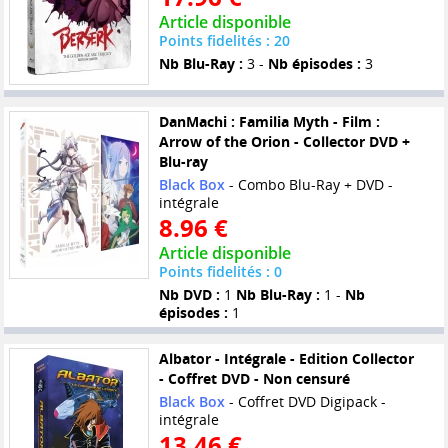
Article disponible
Points fidelités : 20
Nb Blu-Ray :
3 -
Nb épisodes :
3
DanMachi : Familia Myth - Film :
Arrow of the Orion - Collector DVD +
Blu-ray
Black Box
- Combo Blu-Ray + DVD -
intégrale
8.96 €
Article disponible
Points fidelités : 0
Nb DVD :
1
Nb Blu-Ray :
1 -
Nb
épisodes :
1
Albator - Intégrale - Edition Collector
- Coffret DVD - Non censuré
Black Box
- Coffret DVD Digipack -
intégrale
13.46 €