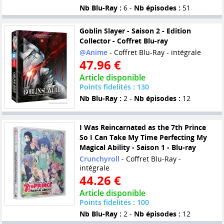
Nb Blu-Ray :
6 -
Nb épisodes :
51
Goblin Slayer - Saison 2 - Edition
Collector - Coffret Blu-ray
@Anime
- Coffret Blu-Ray - intégrale
47.96 €
Article disponible
Points fidelités : 130
Nb Blu-Ray :
2 -
Nb épisodes :
12
I Was Reincarnated as the 7th Prince
So I Can Take My Time Perfecting My
Magical Ability - Saison 1 - Blu-ray
Crunchyroll
- Coffret Blu-Ray -
intégrale
44.26 €
Article disponible
Points fidelités : 100
Nb Blu-Ray :
2 -
Nb épisodes :
12