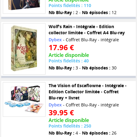
Points fidelités : 110
Nb Blu-Ray :
2 -
Nb épisodes :
12
Wolf's Rain - Intégrale - Edition
collector limitée - Coffret A4 Blu-ray
Dybex
- Coffret Blu-Ray - intégrale
17.96 €
Article disponible
Points fidelités : 40
Nb Blu-Ray :
3 -
Nb épisodes :
30
The Vision of Escaflowne - Intégrale -
Edition Collector limitée - Coffret
Blu-ray + livret
Dybex
- Coffret Blu-Ray - intégrale
39.95 €
Article disponible
Points fidelités : 250
Nb Blu-Ray :
4 -
Nb épisodes :
26