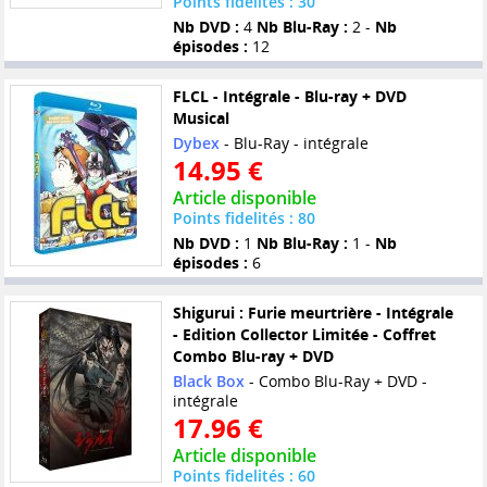
Points fidelités : 30
Nb DVD :
4
Nb Blu-Ray :
2 -
Nb
épisodes :
12
FLCL - Intégrale - Blu-ray + DVD
Musical
Dybex
- Blu-Ray - intégrale
14.95 €
Article disponible
Points fidelités : 80
Nb DVD :
1
Nb Blu-Ray :
1 -
Nb
épisodes :
6
Shigurui : Furie meurtrière - Intégrale
- Edition Collector Limitée - Coffret
Combo Blu-ray + DVD
Black Box
- Combo Blu-Ray + DVD -
intégrale
17.96 €
Article disponible
Points fidelités : 60