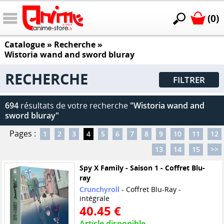
(0)
Catalogue
» Recherche »
Wistoria wand and sword bluray
RECHERCHE
FILTRER
694
résultats de votre recherche
"Wistoria wand and
sword bluray"
Pages :
1
2
3
4
5
6
7
8
9
10
11
12
13
14
15
>>
Spy X Family - Saison 1 - Coffret Blu-
ray
Crunchyroll
- Coffret Blu-Ray -
intégrale
40.45 €
Article disponible