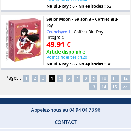
Nb Blu-Ray :
6 -
Nb épisodes :
52
Sailor Moon - Saison 3 - Coffret Blu-
ray
Crunchyroll
- Coffret Blu-Ray -
intégrale
49.91 €
Article disponible
Points fidelités : 120
Nb Blu-Ray :
6 -
Nb épisodes :
38
Pages :
1
2
3
4
5
6
7
8
9
10
11
12
13
14
15
>>
Appelez-nous au 04 94 04 78 96
CONTACT