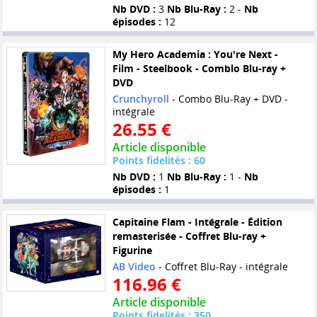
Nb DVD :
3
Nb Blu-Ray :
2 -
Nb
épisodes :
12
My Hero Academia : You're Next -
Film - Steelbook - Comblo Blu-ray +
DVD
Crunchyroll
- Combo Blu-Ray + DVD -
intégrale
26.55 €
Article disponible
Points fidelités : 60
Nb DVD :
1
Nb Blu-Ray :
1 -
Nb
épisodes :
1
Capitaine Flam - Intégrale - Édition
remasterisée - Coffret Blu-ray +
Figurine
AB Video
- Coffret Blu-Ray - intégrale
116.96 €
Article disponible
Points fidelités : 350