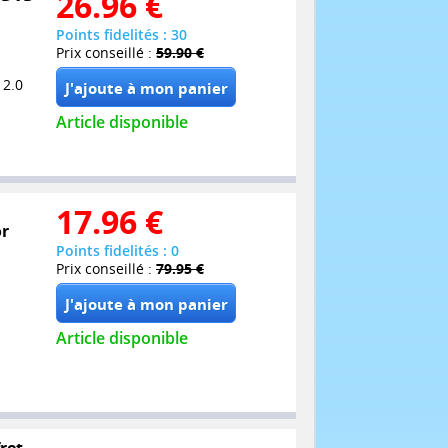
26.96
€
Points fidelités : 30
Prix conseillé :
59.90 €
 2.0
Article disponible
17.96
€
or
Points fidelités : 0
Prix conseillé :
79.95 €
Article disponible
ret