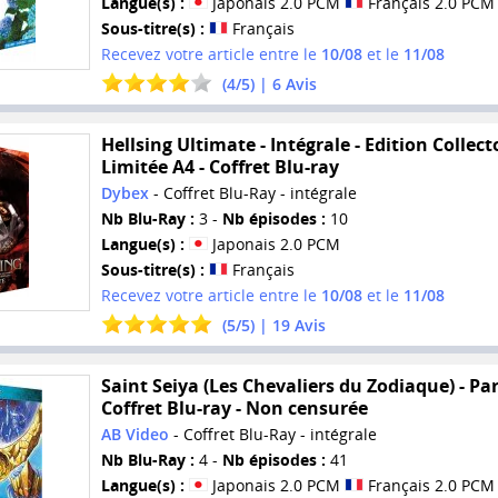
Langue(s) :
Japonais 2.0 PCM
Français 2.0 PCM
Sous-titre(s) :
Français
Recevez votre article entre le
10/08
et le
11/08
(
4
/
5
) |
6
Avis
Hellsing Ultimate - Intégrale - Edition Collect
Limitée A4 - Coffret Blu-ray
Dybex
- Coffret Blu-Ray - intégrale
Nb Blu-Ray :
3 -
Nb épisodes :
10
Langue(s) :
Japonais 2.0 PCM
Sous-titre(s) :
Français
Recevez votre article entre le
10/08
et le
11/08
(
5
/
5
) |
19
Avis
Saint Seiya (Les Chevaliers du Zodiaque) - Part
Coffret Blu-ray - Non censurée
AB Video
- Coffret Blu-Ray - intégrale
Nb Blu-Ray :
4 -
Nb épisodes :
41
Langue(s) :
Japonais 2.0 PCM
Français 2.0 PCM