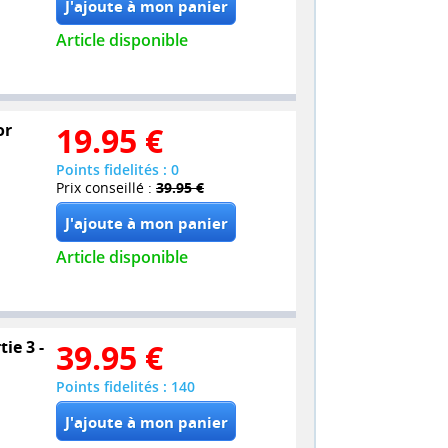
Article disponible
or
19.95
€
Points fidelités : 0
Prix conseillé :
39.95 €
Article disponible
ie 3 -
39.95
€
Points fidelités : 140