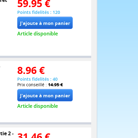
59.95
€
Points fidelités : 120
Article disponible
+
8.96
€
Points fidelités : 40
Prix conseillé :
14.95 €
Article disponible
ie 2 -
31.46
€