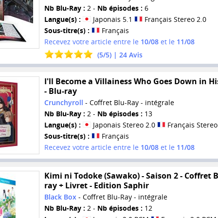
Nb Blu-Ray :
2 -
Nb épisodes :
6
Langue(s) :
Japonais 5.1
Français Stereo 2.0
Sous-titre(s) :
Français
Recevez votre article entre le
10/08
et le
11/08
(
5
/
5
) |
24
Avis
I'll Become a Villainess Who Goes Down in Hi
- Blu-ray
Crunchyroll
- Coffret Blu-Ray - intégrale
Nb Blu-Ray :
2 -
Nb épisodes :
13
Langue(s) :
Japonais Stereo 2.0
Français Stereo
Sous-titre(s) :
Français
Recevez votre article entre le
10/08
et le
11/08
Kimi ni Todoke (Sawako) - Saison 2 - Coffret B
ray + Livret - Edition Saphir
Black Box
- Coffret Blu-Ray - intégrale
Nb Blu-Ray :
2 -
Nb épisodes :
12