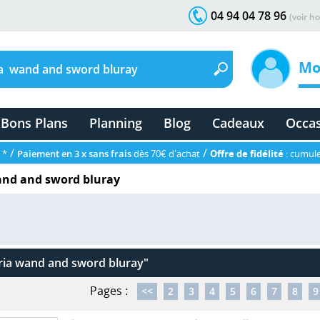
04 94 04 78 96
(voir ho
Mo
Bons Plans
Planning
Blog
Cadeaux
Occa
/
/
 *
Paiement en 3 x sans frais
dès 70€ d'achat
Offre de fidélité
: cumule
and and sword bluray
ria wand and sword bluray"
Pages :
<<
2
3
4
5
6
7
8
9