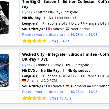
The Big O - Saison 1 - Edition Collector - Coffr
ray
Dybex
- Coffret Blu-Ray - intégrale
Nb Blu-Ray :
1 -
Nb épisodes :
13
Langue(s) :
Japonais DTS-HD 2.0
Français DTS-
Sous-titre(s) :
Français
Néerlandais
Recevez votre article entre le
10/08
et le
11/08
(
5
/
5
) |
3
Avis
Wicked City - Intégrale - Edition limitée - Coff
Blu-ray + DVD
Dybex
- Combo Blu-Ray + DVD - intégrale
Nb DVD :
1
Nb Blu-Ray :
1 -
Nb épisodes :
1
Langue(s) :
Japonais DTS-HD 2.0
Français DTS-
Allemand 2.0 PCM
Sous-titre(s) :
Français
Allemand
Néerlanda
Recevez votre article entre le
10/08
et le
11/08
(
5
/
5
) |
13
Avis