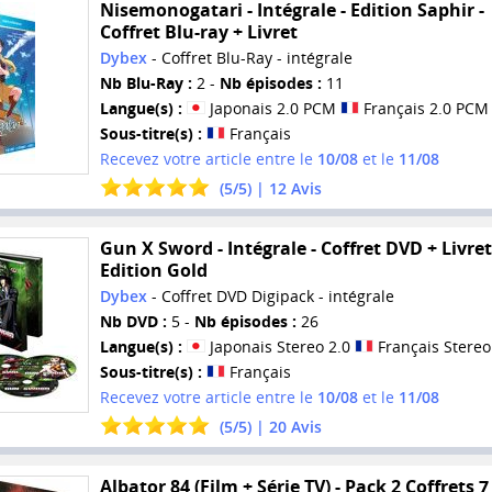
Nisemonogatari - Intégrale - Edition Saphir -
Coffret Blu-ray + Livret
Dybex
- Coffret Blu-Ray - intégrale
Nb Blu-Ray :
2 -
Nb épisodes :
11
Langue(s) :
Japonais 2.0 PCM
Français 2.0 PCM
Sous-titre(s) :
Français
Recevez votre article entre le
10/08
et le
11/08
(
5
/
5
) |
12
Avis
Gun X Sword - Intégrale - Coffret DVD + Livret
Edition Gold
Dybex
- Coffret DVD Digipack - intégrale
Nb DVD :
5 -
Nb épisodes :
26
Langue(s) :
Japonais Stereo 2.0
Français Stereo
Sous-titre(s) :
Français
Recevez votre article entre le
10/08
et le
11/08
(
5
/
5
) |
20
Avis
Albator 84 (Film + Série TV) - Pack 2 Coffrets 