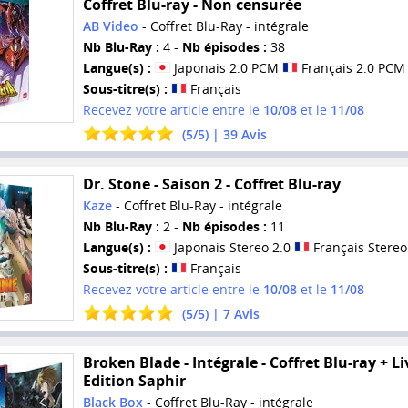
Coffret Blu-ray - Non censurée
AB Video
- Coffret Blu-Ray - intégrale
Nb Blu-Ray :
4 -
Nb épisodes :
38
Langue(s) :
Japonais 2.0 PCM
Français 2.0 PCM
Sous-titre(s) :
Français
Recevez votre article entre le
10/08
et le
11/08
(
5
/
5
) |
39
Avis
Dr. Stone - Saison 2 - Coffret Blu-ray
Kaze
- Coffret Blu-Ray - intégrale
Nb Blu-Ray :
2 -
Nb épisodes :
11
Langue(s) :
Japonais Stereo 2.0
Français Stereo
Sous-titre(s) :
Français
Recevez votre article entre le
10/08
et le
11/08
(
5
/
5
) |
7
Avis
Broken Blade - Intégrale - Coffret Blu-ray + Liv
Edition Saphir
Black Box
- Coffret Blu-Ray - intégrale