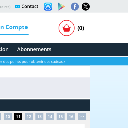
Contact
raires)
n Compte
(0)
sion
Abonnements
z des points pour obtenir des cadeaux
10
11
12
13
14
15
16
>>