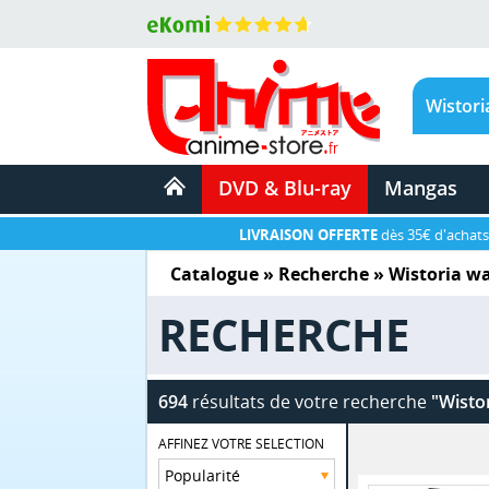
DVD & Blu-ray
Mangas
LIVRAISON OFFERTE
dès 35€ d'achats
Catalogue
» Recherche »
Wistoria w
RECHERCHE
694
résultats de votre recherche
"Wisto
AFFINEZ VOTRE SELECTION