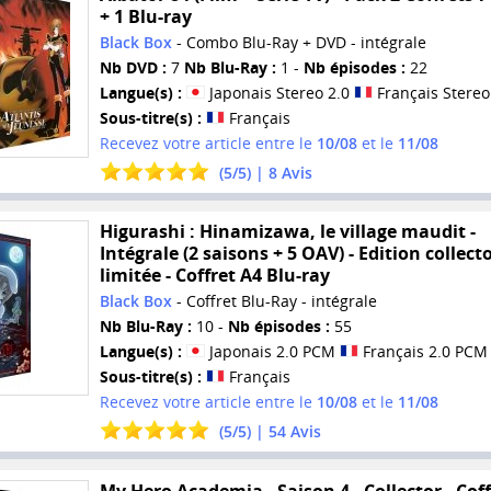
+ 1 Blu-ray
Black Box
- Combo Blu-Ray + DVD - intégrale
Nb DVD :
7
Nb Blu-Ray :
1 -
Nb épisodes :
22
Langue(s) :
Japonais Stereo 2.0
Français Stereo
Sous-titre(s) :
Français
Recevez votre article entre le
10/08
et le
11/08
(
5
/
5
) |
8
Avis
Higurashi : Hinamizawa, le village maudit -
Intégrale (2 saisons + 5 OAV) - Edition collect
limitée - Coffret A4 Blu-ray
Black Box
- Coffret Blu-Ray - intégrale
Nb Blu-Ray :
10 -
Nb épisodes :
55
Langue(s) :
Japonais 2.0 PCM
Français 2.0 PCM
Sous-titre(s) :
Français
Recevez votre article entre le
10/08
et le
11/08
(
5
/
5
) |
54
Avis
My Hero Academia - Saison 4 - Collector - Coff