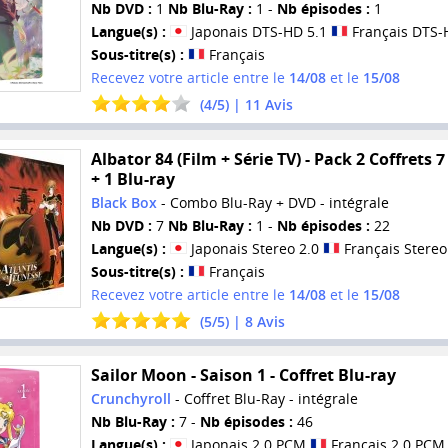
Nb DVD :
1
Nb Blu-Ray :
1 -
Nb épisodes :
1
Langue(s) :
Japonais DTS-HD 5.1
Français DTS-
Sous-titre(s) :
Français
Recevez votre article entre le
14/08
et le
15/08
(
4
/
5
) |
11
Avis
Albator 84 (Film + Série TV) - Pack 2 Coffrets 
+ 1 Blu-ray
Black Box
- Combo Blu-Ray + DVD - intégrale
Nb DVD :
7
Nb Blu-Ray :
1 -
Nb épisodes :
22
Langue(s) :
Japonais Stereo 2.0
Français Stereo
Sous-titre(s) :
Français
Recevez votre article entre le
14/08
et le
15/08
(
5
/
5
) |
8
Avis
Sailor Moon - Saison 1 - Coffret Blu-ray
Crunchyroll
- Coffret Blu-Ray - intégrale
Nb Blu-Ray :
7 -
Nb épisodes :
46
Langue(s) :
Japonais 2.0 PCM
Français 2.0 PCM