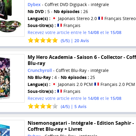
Dybex
- Coffret DVD Digipack - intégrale
Nb DVD :
5 -
Nb épisodes :
26
Langue(s) :
Japonais Stereo 2.0
Français Stereo
Sous-titre(s) :
Français
Recevez votre article entre le
14/08
et le
15/08
(
5
/
5
) |
20
Avis
My Hero Academia - Saison 6 - Collector - Coff
Blu-ray
Crunchyroll
- Coffret Blu-Ray - intégrale
Nb Blu-Ray :
4 -
Nb épisodes :
25
Langue(s) :
Japonais 2.0 PCM
Français 2.0 PCM
Sous-titre(s) :
Français
Recevez votre article entre le
14/08
et le
15/08
(
4
/
5
) |
5
Avis
Nisemonogatari - Intégrale - Edition Saphir -
Coffret Blu-ray + Livret