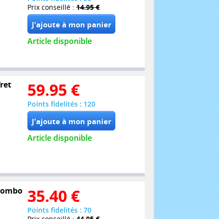
Prix conseillé :
14.95 €
Article disponible
ret
59.95
€
Points fidelités : 120
Article disponible
 Combo
35.40
€
Points fidelités : 70
Prix conseillé :
44.95 €