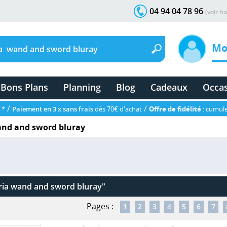
04 94 04 78 96
(voir ho
Mo
Bons Plans
Planning
Blog
Cadeaux
Occa
/
/
 *
Paiement en 3 x sans frais
dès 70€ d'achat
Offre de fidélité
: cumule
and and sword bluray
ria wand and sword bluray"
Pages :
1
2
3
4
5
6
7