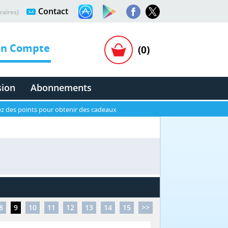
Contact
raires)
n Compte
(0)
sion
Abonnements
z des points pour obtenir des cadeaux
8
9
10
11
12
13
14
15
>>