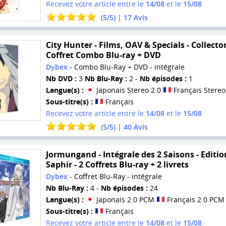
Recevez votre article entre le
14/08
et le
15/08
(
5
/
5
) |
17
Avis
City Hunter - Films, OAV & Specials - Collector
Coffret Combo Blu-ray + DVD
Dybex
- Combo Blu-Ray + DVD - intégrale
Nb DVD :
3
Nb Blu-Ray :
2 -
Nb épisodes :
1
Langue(s) :
Japonais Stereo 2.0
Français Stereo
Sous-titre(s) :
Français
Recevez votre article entre le
14/08
et le
15/08
(
5
/
5
) |
40
Avis
Jormungand - Intégrale des 2 Saisons - Editio
Saphir - 2 Coffrets Blu-ray + 2 livrets
Dybex
- Coffret Blu-Ray - intégrale
Nb Blu-Ray :
4 -
Nb épisodes :
24
Langue(s) :
Japonais 2.0 PCM
Français 2.0 PCM
Sous-titre(s) :
Français
Recevez votre article entre le
14/08
et le
15/08