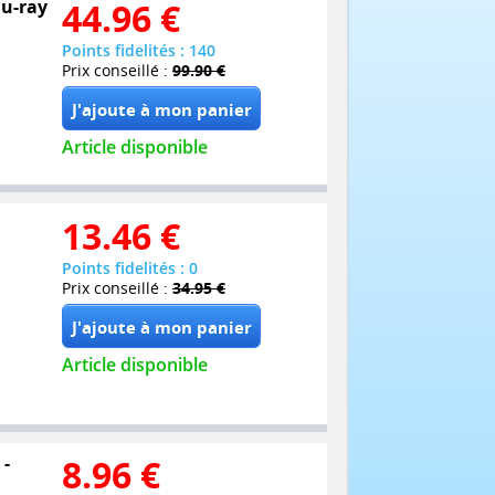
lu-ray
44.96
€
Points fidelités : 140
Prix conseillé :
99.90 €
Article disponible
13.46
€
Points fidelités : 0
Prix conseillé :
34.95 €
Article disponible
 -
8.96
€