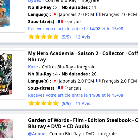
Dybex
- Coffret Blu-Ray - intégrale
Nb Blu-Ray :
2 -
Nb épisodes :
11
Langue(s) :
Japonais 2.0 PCM
Français 2.0 PCM
Sous-titre(s) :
Français
Recevez votre article entre le
14/08
et le
15/08
(
5
/
5
) |
12
Avis
My Hero Academia - Saison 2 - Collector - Coff
Blu-ray
Kaze
- Coffret Blu-Ray - intégrale
Nb Blu-Ray :
4 -
Nb épisodes :
26
Langue(s) :
Japonais 2.0 PCM
Français 2.0 PCM
Sous-titre(s) :
Français
Recevez votre article entre le
14/08
et le
15/08
(
5
/
5
) |
11
Avis
Garden of Words - Film - Edition Steelbook -
Blu-ray + DVD + CD Audio
@Anime
- Combo Blu-Ray + DVD - intégrale