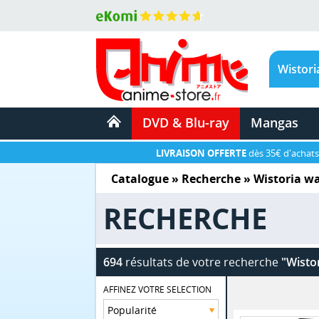
DVD & Blu-ray
Mangas
LIVRAISON OFFERTE
dès 35€ d'achats
Catalogue
» Recherche »
Wistoria w
RECHERCHE
694
résultats de votre recherche
"Wisto
AFFINEZ VOTRE SELECTION