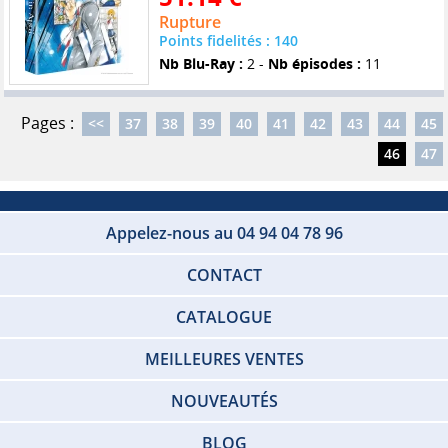
Rupture
Points fidelités : 140
Nb Blu-Ray :
2 -
Nb épisodes :
11
Pages :
<<
37
38
39
40
41
42
43
44
45
46
47
Appelez-nous au 04 94 04 78 96
CONTACT
CATALOGUE
MEILLEURES VENTES
NOUVEAUTÉS
BLOG