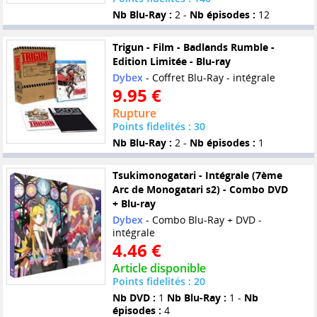
Nb Blu-Ray :
2 -
Nb épisodes :
12
Trigun - Film - Badlands Rumble -
Edition Limitée - Blu-ray
Dybex
- Coffret Blu-Ray - intégrale
9.95 €
Rupture
Points fidelités : 30
Nb Blu-Ray :
2 -
Nb épisodes :
1
Tsukimonogatari - Intégrale (7ème
Arc de Monogatari s2) - Combo DVD
+ Blu-ray
Dybex
- Combo Blu-Ray + DVD -
intégrale
4.46 €
Article disponible
Points fidelités : 20
Nb DVD :
1
Nb Blu-Ray :
1 -
Nb
épisodes :
4