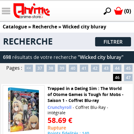
(0)
Catalogue
» Recherche »
Wicked city bluray
RECHERCHE
FILTRER
698
résultats de votre recherche
"Wicked city bluray"
Pages :
<<
37
38
39
40
41
42
43
44
45
46
47
Trapped in a Dating Sim : The World
of Otome Games is Tough for Mobs -
Saison 1 - Coffret Blu-ray
Crunchyroll
- Coffret Blu-Ray -
intégrale
58.69 €
Rupture
Points fidelités : 140