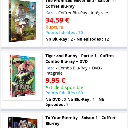
The Promised Neverland - Saison 1 -
Coffret Blu-ray
Kaze
- Coffret Blu-Ray - intégrale
34.59 €
Rupture
Points fidelités : 70
Nb Blu-Ray :
2 -
Nb épisodes :
12
Tiger and Bunny - Partie 1 - Coffret
Combo Blu-ray + DVD
Kaze
- Combo Blu-Ray + DVD -
intégrale
9.95 €
Article disponible
Points fidelités : 60
Nb DVD :
2
Nb Blu-Ray :
1 -
Nb
épisodes :
7
To Your Eternity - Saison 1 - Coffret
Blu-ray