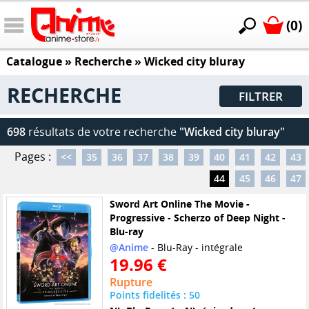
(0)
Catalogue
» Recherche »
Wicked city bluray
RECHERCHE
FILTRER
698
résultats de votre recherche
"Wicked city bluray"
Pages :
<<
35
36
37
38
39
40
41
42
43
44
45
46
47
Sword Art Online The Movie -
Progressive - Scherzo of Deep Night -
Blu-ray
@Anime
- Blu-Ray - intégrale
19.96 €
Rupture
Points fidelités : 50