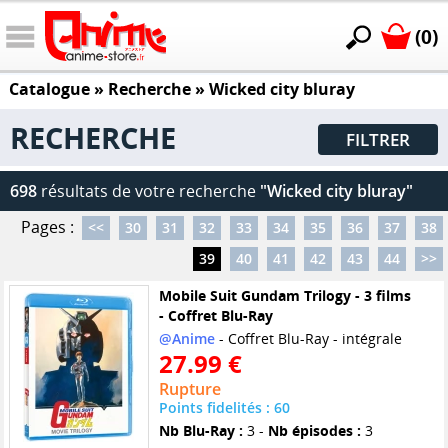
(0)
Catalogue
» Recherche »
Wicked city bluray
RECHERCHE
FILTRER
698
résultats de votre recherche
"Wicked city bluray"
Pages :
<<
30
31
32
33
34
35
36
37
38
39
40
41
42
43
44
>>
Mobile Suit Gundam Trilogy - 3 films
- Coffret Blu-Ray
@Anime
- Coffret Blu-Ray - intégrale
27.99 €
Rupture
Points fidelités : 60
Nb Blu-Ray :
3 -
Nb épisodes :
3