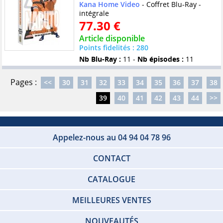
Kana Home Video
- Coffret Blu-Ray -
intégrale
77.30 €
Article disponible
Points fidelités : 280
Nb Blu-Ray :
11 -
Nb épisodes :
11
Pages :
<<
30
31
32
33
34
35
36
37
38
39
40
41
42
43
44
>>
Appelez-nous au 04 94 04 78 96
CONTACT
CATALOGUE
MEILLEURES VENTES
NOUVEAUTÉS