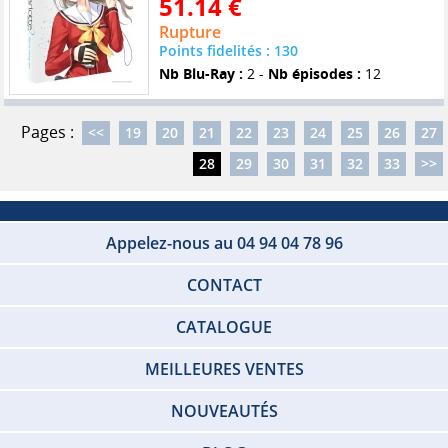
51.14 €
Rupture
Points fidelités : 130
Nb Blu-Ray :
2 -
Nb épisodes :
12
Pages :
<<
19
20
21
22
23
24
25
26
27
28
29
30
31
32
33
>>
Appelez-nous au 04 94 04 78 96
CONTACT
CATALOGUE
MEILLEURES VENTES
NOUVEAUTÉS