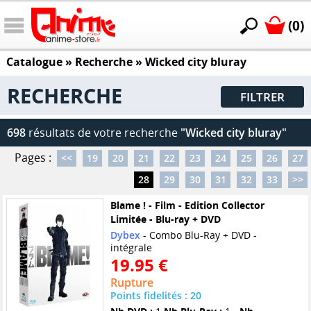
(0)
Catalogue
» Recherche »
Wicked city bluray
RECHERCHE
FILTRER
698
résultats de votre recherche
"Wicked city bluray"
Pages :
<<
19
20
21
22
23
24
25
26
27
28
29
30
31
32
33
>>
Blame ! - Film - Edition Collector
Limitée - Blu-ray + DVD
Dybex
- Combo Blu-Ray + DVD -
intégrale
19.95 €
Rupture
Points fidelités : 20