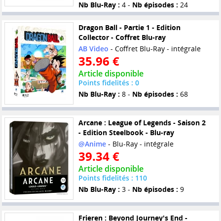
Nb Blu-Ray :
4 -
Nb épisodes :
24
Dragon Ball - Partie 1 - Edition
Collector - Coffret Blu-ray
AB Video
- Coffret Blu-Ray - intégrale
35.96 €
Article disponible
Points fidelités : 0
Nb Blu-Ray :
8 -
Nb épisodes :
68
Arcane : League of Legends - Saison 2
- Edition Steelbook - Blu-ray
@Anime
- Blu-Ray - intégrale
39.34 €
Article disponible
Points fidelités : 110
Nb Blu-Ray :
3 -
Nb épisodes :
9
Frieren : Beyond Journey's End -