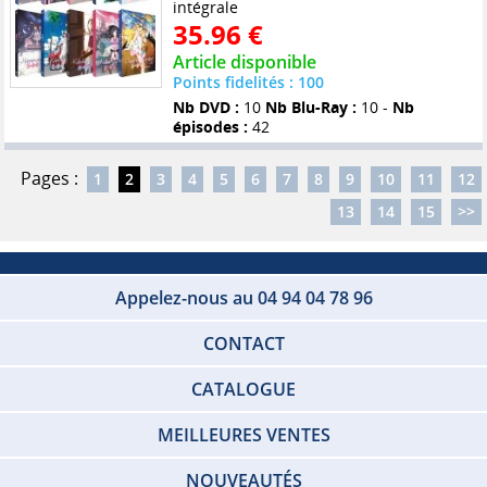
intégrale
35.96 €
Article disponible
Points fidelités : 100
Nb DVD :
10
Nb Blu-Ray :
10 -
Nb
épisodes :
42
Pages :
1
2
3
4
5
6
7
8
9
10
11
12
13
14
15
>>
Appelez-nous au 04 94 04 78 96
CONTACT
CATALOGUE
MEILLEURES VENTES
NOUVEAUTÉS