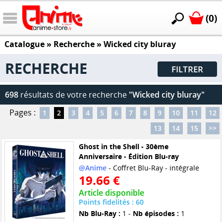
(0)
Catalogue
» Recherche »
Wicked city bluray
RECHERCHE
FILTRER
698
résultats de votre recherche
"Wicked city bluray"
Pages :
1
2
3
4
5
6
7
8
9
10
11
12
13
14
15
>>
Ghost in the Shell - 30ème
Anniversaire - Édition Blu-ray
@Anime
- Coffret Blu-Ray - intégrale
19.66 €
Article disponible
Points fidelités : 60
Nb Blu-Ray :
1 -
Nb épisodes :
1