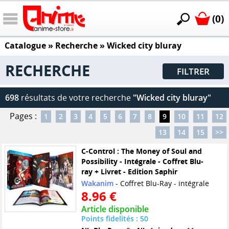
(0)
Catalogue
» Recherche »
Wicked city bluray
RECHERCHE
FILTRER
698
résultats de votre recherche
"Wicked city bluray"
Pages :
1
2
3
4
5
6
7
8
9
10
11
12
13
14
15
>>
C-Control : The Money of Soul and
Possibility - Intégrale - Coffret Blu-
ray + Livret - Edition Saphir
Wakanim
- Coffret Blu-Ray - intégrale
8.96 €
Article disponible
Points fidelités : 50