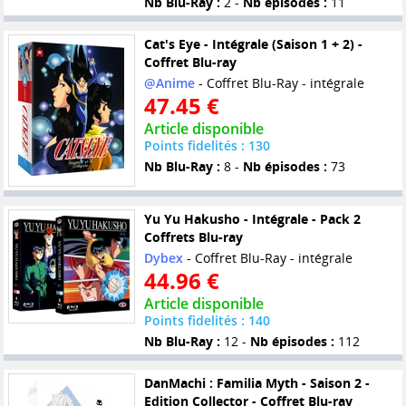
Nb Blu-Ray :
2 -
Nb épisodes :
11
Cat's Eye - Intégrale (Saison 1 + 2) -
Coffret Blu-ray
@Anime
- Coffret Blu-Ray - intégrale
47.45 €
Article disponible
Points fidelités : 130
Nb Blu-Ray :
8 -
Nb épisodes :
73
Yu Yu Hakusho - Intégrale - Pack 2
Coffrets Blu-ray
Dybex
- Coffret Blu-Ray - intégrale
44.96 €
Article disponible
Points fidelités : 140
Nb Blu-Ray :
12 -
Nb épisodes :
112
DanMachi : Familia Myth - Saison 2 -
Edition Collector - Coffret Blu-ray