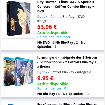
City Hunter - Films, OAV & Specials -
Collector - Coffret Combo Blu-ray +
DVD
Dybex
- Combo Blu-Ray + DVD -
intégrale
53.96 €
Article disponible
Points fidelités : 150
Nb DVD :
3
Nb Blu-Ray :
2 -
Nb
épisodes :
1
Jormungand - Intégrale des 2 Saisons
- Edition Saphir - 2 Coffrets Blu-ray +
2 livrets
Dybex
- Coffret Blu-Ray - intégrale
9.95 €
Article disponible
Points fidelités : 0
Nb Blu-Ray :
4 -
Nb épisodes :
24
Escaflowne - Le Film - Combo Blu-ray