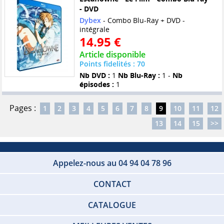
- DVD
Dybex
- Combo Blu-Ray + DVD -
intégrale
14.95 €
Article disponible
Points fidelités : 70
Nb DVD :
1
Nb Blu-Ray :
1 -
Nb
épisodes :
1
Pages :
1
2
3
4
5
6
7
8
9
10
11
12
13
14
15
>>
Appelez-nous au 04 94 04 78 96
CONTACT
CATALOGUE