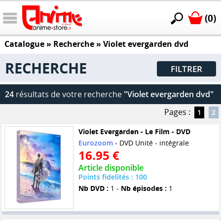
(0)
Catalogue
» Recherche »
Violet evergarden dvd
RECHERCHE
FILTRER
24
résultats de votre recherche
"Violet evergarden dvd"
Pages :
1
2
Violet Evergarden - Le Film - DVD
Eurozoom
- DVD Unité - intégrale
16.95 €
Article disponible
Points fidelités : 100
Nb DVD :
1 -
Nb épisodes :
1