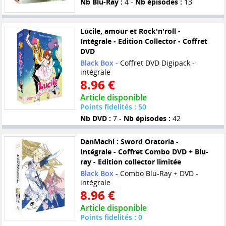
Nb Blu-Ray :
4 -
Nb épisodes :
13
Lucile, amour et Rock'n'roll -
Intégrale - Edition Collector - Coffret
DVD
Black Box
- Coffret DVD Digipack -
intégrale
8.96 €
Article disponible
Points fidelités : 50
Nb DVD :
7 -
Nb épisodes :
42
DanMachi : Sword Oratoria -
Intégrale - Coffret Combo DVD + Blu-
ray - Edition collector limitée
Black Box
- Combo Blu-Ray + DVD -
intégrale
8.96 €
Article disponible
Points fidelités : 0