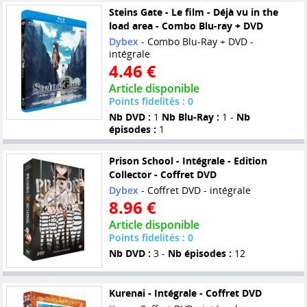
Steins Gate - Le film - Déjà vu in the
load area - Combo Blu-ray + DVD
Dybex
- Combo Blu-Ray + DVD -
intégrale
4.46 €
Article disponible
Points fidelités : 0
Nb DVD :
1
Nb Blu-Ray :
1 -
Nb
épisodes :
1
Prison School - Intégrale - Edition
Collector - Coffret DVD
Dybex
- Coffret DVD - intégrale
8.96 €
Article disponible
Points fidelités : 0
Nb DVD :
3 -
Nb épisodes :
12
Kurenai - Intégrale - Coffret DVD