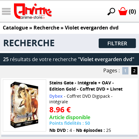
(0)
Catalogue
» Recherche »
Violet evergarden dvd
RECHERCHE
FILTRER
25
résultats de votre recherche
"Violet evergarden dvd"
Pages :
1
2
Steins Gate - Intégrale + OAV -
Edition Gold - Coffret DVD + Livret
Dybex
- Coffret DVD Digipack -
intégrale
8.96 €
Article disponible
Points fidelités : 50
Nb DVD :
4 -
Nb épisodes :
25