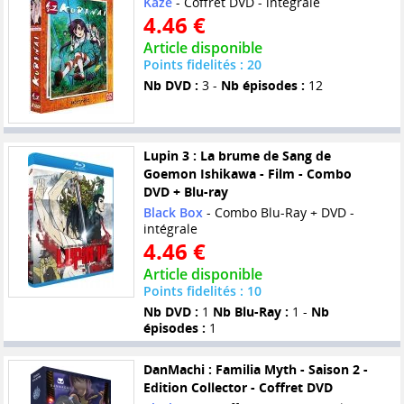
Kaze
- Coffret DVD - intégrale
4.46 €
Article disponible
Points fidelités : 20
Nb DVD :
3 -
Nb épisodes :
12
Lupin 3 : La brume de Sang de
Goemon Ishikawa - Film - Combo
DVD + Blu-ray
Black Box
- Combo Blu-Ray + DVD -
intégrale
4.46 €
Article disponible
Points fidelités : 10
Nb DVD :
1
Nb Blu-Ray :
1 -
Nb
épisodes :
1
DanMachi : Familia Myth - Saison 2 -
Edition Collector - Coffret DVD