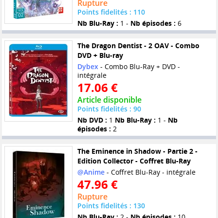
Rupture
Points fidelités : 110
Nb Blu-Ray :
1 -
Nb épisodes :
6
The Dragon Dentist - 2 OAV - Combo
DVD + Blu-ray
Dybex
- Combo Blu-Ray + DVD -
intégrale
17.06 €
Article disponible
Points fidelités : 90
Nb DVD :
1
Nb Blu-Ray :
1 -
Nb
épisodes :
2
The Eminence in Shadow - Partie 2 -
Edition Collector - Coffret Blu-Ray
@Anime
- Coffret Blu-Ray - intégrale
47.96 €
Rupture
Points fidelités : 130
Nb Blu-Ray :
2 -
Nb épisodes :
10