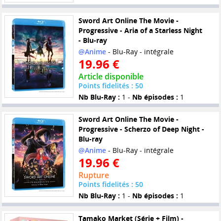
Sword Art Online The Movie -
Progressive - Aria of a Starless Night
- Blu-ray
@Anime
- Blu-Ray - intégrale
19.96 €
Article disponible
Points fidelités : 50
Nb Blu-Ray :
1 -
Nb épisodes :
1
Sword Art Online The Movie -
Progressive - Scherzo of Deep Night -
Blu-ray
@Anime
- Blu-Ray - intégrale
19.96 €
Rupture
Points fidelités : 50
Nb Blu-Ray :
1 -
Nb épisodes :
1
Tamako Market (Série + Film) -