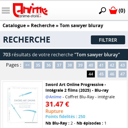
(0)
Catalogue
» Recherche »
Tom sawyer bluray
RECHERCHE
FILTRER
703
résultats de votre recherche
"Tom sawyer bluray"
Pages :
<<
35
36
37
38
39
40
41
42
43
44
45
46
47
Sword Art Online Progressive -
Intégrale 2 films (2025) - Blu-ray
@Anime
- Coffret Blu-Ray - intégrale
31.47 €
Rupture
Points fidelités : 250
Nb Blu-Ray :
2 -
Nb épisodes :
1