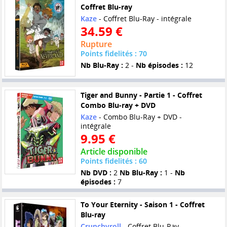
Coffret Blu-ray
Kaze
- Coffret Blu-Ray - intégrale
34.59 €
Rupture
Points fidelités : 70
Nb Blu-Ray :
2 -
Nb épisodes :
12
Tiger and Bunny - Partie 1 - Coffret
Combo Blu-ray + DVD
Kaze
- Combo Blu-Ray + DVD -
intégrale
9.95 €
Article disponible
Points fidelités : 60
Nb DVD :
2
Nb Blu-Ray :
1 -
Nb
épisodes :
7
To Your Eternity - Saison 1 - Coffret
Blu-ray
Crunchyroll
- Coffret Blu-Ray -