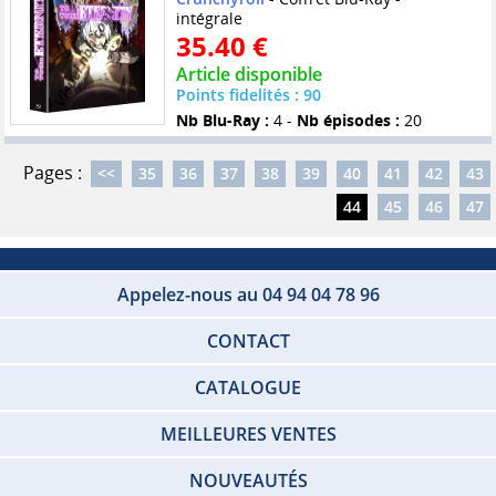
intégrale
35.40 €
Article disponible
Points fidelités : 90
Nb Blu-Ray :
4 -
Nb épisodes :
20
Pages :
<<
35
36
37
38
39
40
41
42
43
44
45
46
47
Appelez-nous au 04 94 04 78 96
CONTACT
CATALOGUE
MEILLEURES VENTES
NOUVEAUTÉS