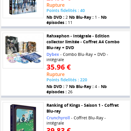
Rupture
Points fidelités : 40
Nb DVD :
2
Nb Blu-Ray :
1 -
Nb
épisodes :
11
Rahxephon - Intégrale - Edition
collector limitée - Coffret A4 Combo
Blu-ray + DVD
Dybex
- Combo Blu-Ray + DVD -
intégrale
35.96 €
Rupture
Points fidelités : 220
Nb DVD :
7
Nb Blu-Ray :
4 -
Nb
épisodes :
26
Ranking of Kings - Saison 1 - Coffret
Blu-ray
Crunchyroll
- Coffret Blu-Ray -
intégrale
39.83 €