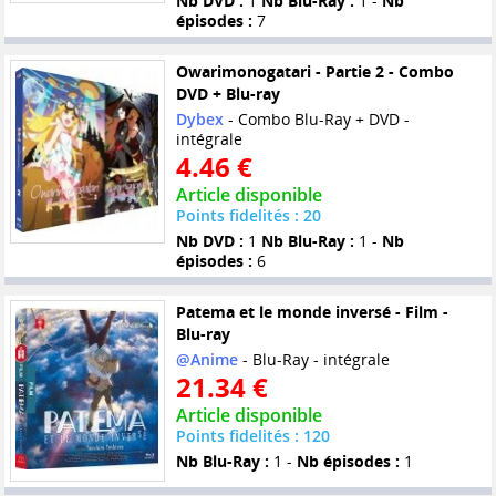
Nb DVD :
1
Nb Blu-Ray :
1 -
Nb
épisodes :
7
Owarimonogatari - Partie 2 - Combo
DVD + Blu-ray
Dybex
- Combo Blu-Ray + DVD -
intégrale
4.46 €
Article disponible
Points fidelités : 20
Nb DVD :
1
Nb Blu-Ray :
1 -
Nb
épisodes :
6
Patema et le monde inversé - Film -
Blu-ray
@Anime
- Blu-Ray - intégrale
21.34 €
Article disponible
Points fidelités : 120
Nb Blu-Ray :
1 -
Nb épisodes :
1