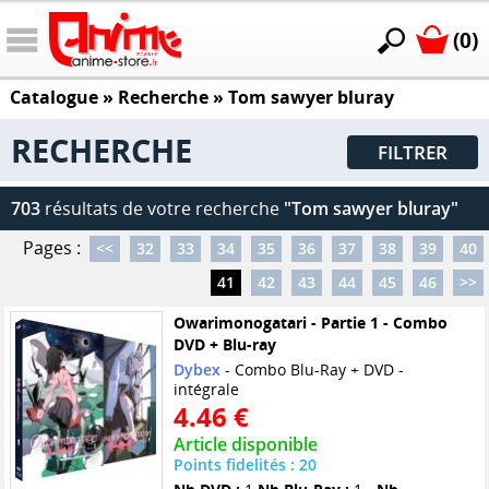
(0)
Catalogue
» Recherche »
Tom sawyer bluray
RECHERCHE
FILTRER
703
résultats de votre recherche
"Tom sawyer bluray"
Pages :
<<
32
33
34
35
36
37
38
39
40
41
42
43
44
45
46
>>
Owarimonogatari - Partie 1 - Combo
DVD + Blu-ray
Dybex
- Combo Blu-Ray + DVD -
intégrale
4.46 €
Article disponible
Points fidelités : 20