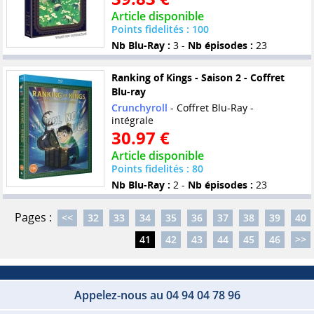
Article disponible
Points fidelités : 100
Nb Blu-Ray :
3 -
Nb épisodes :
23
Ranking of Kings - Saison 2 - Coffret
Blu-ray
Crunchyroll
- Coffret Blu-Ray -
intégrale
30.97 €
Article disponible
Points fidelités : 80
Nb Blu-Ray :
2 -
Nb épisodes :
23
Pages :
<<
32
33
34
35
36
37
38
39
40
41
42
43
44
45
46
>>
Appelez-nous au 04 94 04 78 96