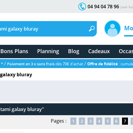
04 94 04 78 96
(voir ho
Mo
Bons Plans
Planning
Blog
Cadeaux
Occa
/
/
 *
Paiement en 3 x sans frais
dès 70€ d'achat
Offre de fidélité
: cumule
galaxy bluray
atami galaxy bluray"
Pages :
1
2
3
4
5
6
7