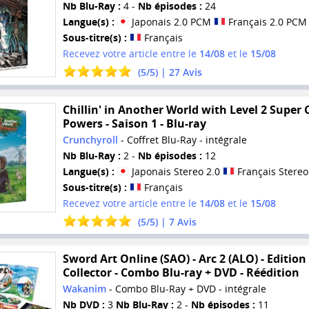
Nb Blu-Ray :
4 -
Nb épisodes :
24
Langue(s) :
Japonais 2.0 PCM
Français 2.0 PCM
Sous-titre(s) :
Français
Recevez votre article entre le
14/08
et le
15/08
(
5
/
5
) |
27
Avis
Chillin' in Another World with Level 2 Super
Powers - Saison 1 - Blu-ray
Crunchyroll
- Coffret Blu-Ray - intégrale
Nb Blu-Ray :
2 -
Nb épisodes :
12
Langue(s) :
Japonais Stereo 2.0
Français Stereo
Sous-titre(s) :
Français
Recevez votre article entre le
14/08
et le
15/08
(
5
/
5
) |
7
Avis
Sword Art Online (SAO) - Arc 2 (ALO) - Edition
Collector - Combo Blu-ray + DVD - Réédition
Wakanim
- Combo Blu-Ray + DVD - intégrale
Nb DVD :
3
Nb Blu-Ray :
2 -
Nb épisodes :
11