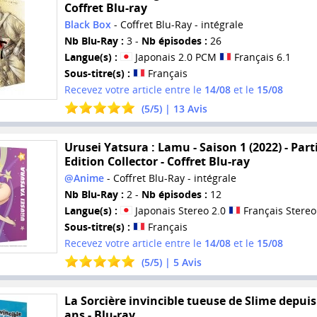
Coffret Blu-ray
Black Box
- Coffret Blu-Ray - intégrale
Nb Blu-Ray :
3 -
Nb épisodes :
26
Langue(s) :
Japonais 2.0 PCM
Français 6.1
Sous-titre(s) :
Français
Recevez votre article entre le
14/08
et le
15/08
(
5
/
5
) |
13
Avis
Urusei Yatsura : Lamu - Saison 1 (2022) - Parti
Edition Collector - Coffret Blu-ray
@Anime
- Coffret Blu-Ray - intégrale
Nb Blu-Ray :
2 -
Nb épisodes :
12
Langue(s) :
Japonais Stereo 2.0
Français Stereo
Sous-titre(s) :
Français
Recevez votre article entre le
14/08
et le
15/08
(
5
/
5
) |
5
Avis
La Sorcière invincible tueuse de Slime depuis
ans - Blu-ray