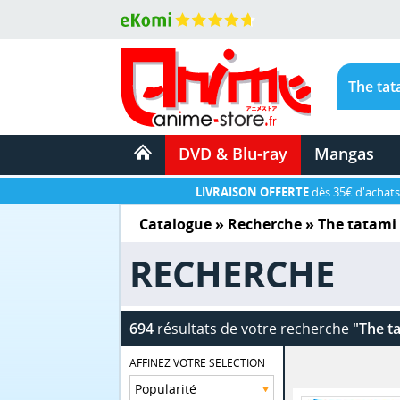
DVD & Blu-ray
Mangas
LIVRAISON OFFERTE
dès 35€ d'achats
Catalogue
» Recherche »
The tatami 
RECHERCHE
694
résultats de votre recherche
"The t
AFFINEZ VOTRE SELECTION