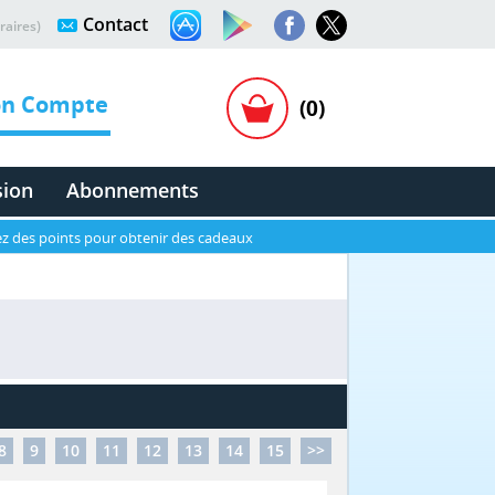
Contact
raires)
n Compte
(0)
sion
Abonnements
z des points pour obtenir des cadeaux
8
9
10
11
12
13
14
15
>>