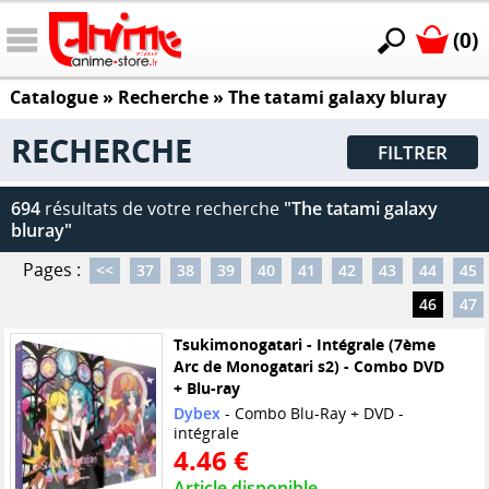
(0)
Catalogue
» Recherche »
The tatami galaxy bluray
RECHERCHE
FILTRER
694
résultats de votre recherche
"The tatami galaxy
bluray"
Pages :
<<
37
38
39
40
41
42
43
44
45
46
47
Tsukimonogatari - Intégrale (7ème
Arc de Monogatari s2) - Combo DVD
+ Blu-ray
Dybex
- Combo Blu-Ray + DVD -
intégrale
4.46 €
Article disponible