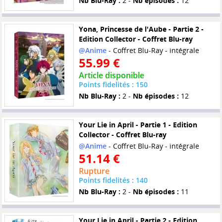
Nb Blu-Ray :
2 -
Nb épisodes :
12
Yona, Princesse de l'Aube - Partie 2 -
Edition Collector - Coffret Blu-ray
@Anime
- Coffret Blu-Ray - intégrale
55.99 €
Article disponible
Points fidelités : 150
Nb Blu-Ray :
2 -
Nb épisodes :
12
Your Lie in April - Partie 1 - Edition
Collector - Coffret Blu-ray
@Anime
- Coffret Blu-Ray - intégrale
51.14 €
Rupture
Points fidelités : 140
Nb Blu-Ray :
2 -
Nb épisodes :
11
Your Lie in April - Partie 2 - Edition