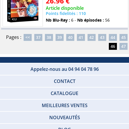
26.96 €
Article disponible
Points fidelités : 110
Nb Blu-Ray :
6 -
Nb épisodes :
56
Pages :
<<
37
38
39
40
41
42
43
44
45
46
47
Appelez-nous au 04 94 04 78 96
CONTACT
CATALOGUE
MEILLEURES VENTES
NOUVEAUTÉS