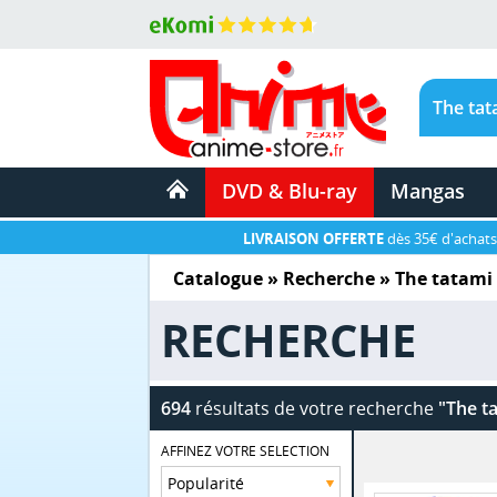
DVD & Blu-ray
Mangas
LIVRAISON OFFERTE
dès 35€ d'achats
Catalogue
» Recherche »
The tatami 
RECHERCHE
694
résultats de votre recherche
"The t
AFFINEZ VOTRE SELECTION