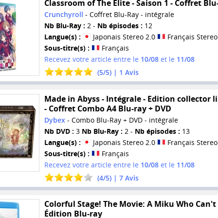
Classroom of The Elite - Saison 1 - Coffret Blu
Crunchyroll
- Coffret Blu-Ray - intégrale
Nb Blu-Ray :
2 -
Nb épisodes :
12
Langue(s) :
Japonais Stereo 2.0
Français Stereo
Sous-titre(s) :
Français
Recevez votre article entre le
10/08
et le
11/08
(
5
/
5
) |
1
Avis
Made in Abyss - Intégrale - Edition collector l
- Coffret Combo A4 Blu-ray + DVD
Dybex
- Combo Blu-Ray + DVD - intégrale
Nb DVD :
3
Nb Blu-Ray :
2 -
Nb épisodes :
13
Langue(s) :
Japonais Stereo 2.0
Français Stereo
Sous-titre(s) :
Français
Recevez votre article entre le
10/08
et le
11/08
(
4
/
5
) |
7
Avis
Colorful Stage! The Movie: A Miku Who Can't 
Édition Blu-ray