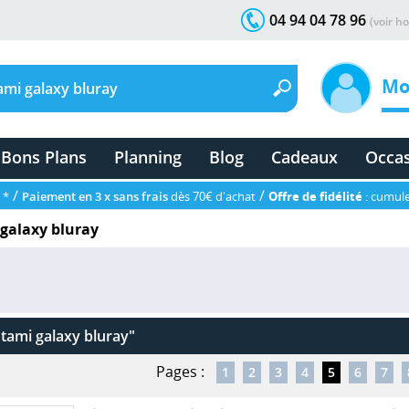
04 94 04 78 96
(voir ho
Mo
Bons Plans
Planning
Blog
Cadeaux
Occa
/
/
 *
Paiement en 3 x sans frais
dès 70€ d'achat
Offre de fidélité
: cumule
galaxy bluray
atami galaxy bluray"
Pages :
1
2
3
4
5
6
7