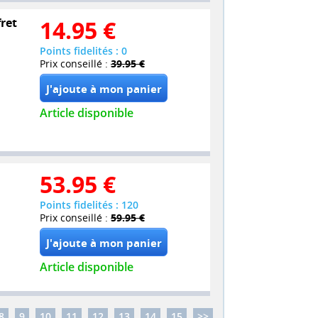
fret
14.95
€
Points fidelités : 0
Prix conseillé :
39.95 €
Article disponible
53.95
€
Points fidelités : 120
Prix conseillé :
59.95 €
Article disponible
8
9
10
11
12
13
14
15
>>