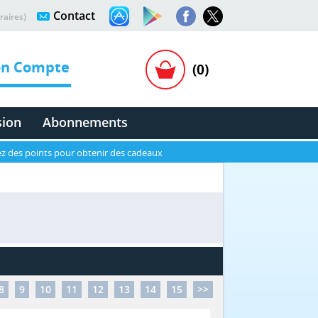
Contact
raires)
n Compte
(0)
sion
Abonnements
z des points pour obtenir des cadeaux
8
9
10
11
12
13
14
15
>>