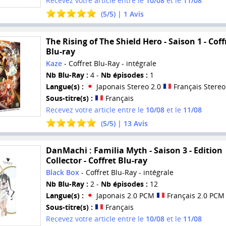
Recevez votre article entre le
10/08
et le
11/08
(
5
/
5
) |
1
Avis
The Rising of The Shield Hero - Saison 1 - Coff
Blu-ray
Kaze
- Coffret Blu-Ray - intégrale
Nb Blu-Ray :
4 -
Nb épisodes :
1
Langue(s) :
Japonais Stereo 2.0
Français Stereo
Sous-titre(s) :
Français
Recevez votre article entre le
10/08
et le
11/08
(
5
/
5
) |
13
Avis
DanMachi : Familia Myth - Saison 3 - Edition
Collector - Coffret Blu-ray
Black Box
- Coffret Blu-Ray - intégrale
Nb Blu-Ray :
2 -
Nb épisodes :
12
Langue(s) :
Japonais 2.0 PCM
Français 2.0 PCM
Sous-titre(s) :
Français
Recevez votre article entre le
10/08
et le
11/08