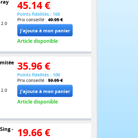
-ray
45.14
€
Points fidelités : 100
Prix conseillé :
49.95 €
 2.0
Article disponible
imitée
35.96
€
Points fidelités : 100
Prix conseillé :
59.95 €
 2.0
Article disponible
Sing -
19.66
€