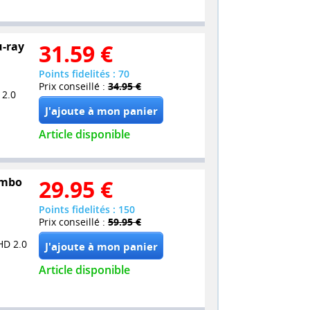
u-ray
31.59
€
Points fidelités : 70
Prix conseillé :
34.95 €
 2.0
Article disponible
Combo
29.95
€
Points fidelités : 150
Prix conseillé :
59.95 €
HD 2.0
Article disponible