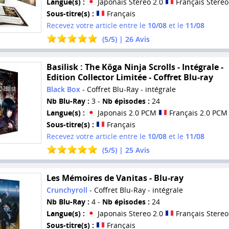
Langue(s) :
Japonais Stereo 2.0
Français Stereo
Sous-titre(s) :
Français
Recevez votre article entre le
10/08
et le
11/08
(
5
/
5
) |
26
Avis
Basilisk : The Kôga Ninja Scrolls - Intégrale -
Edition Collector Limitée - Coffret Blu-ray
Black Box
- Coffret Blu-Ray - intégrale
Nb Blu-Ray :
3 -
Nb épisodes :
24
Langue(s) :
Japonais 2.0 PCM
Français 2.0 PCM
Sous-titre(s) :
Français
Recevez votre article entre le
10/08
et le
11/08
(
5
/
5
) |
25
Avis
Les Mémoires de Vanitas - Blu-ray
Crunchyroll
- Coffret Blu-Ray - intégrale
Nb Blu-Ray :
4 -
Nb épisodes :
24
Langue(s) :
Japonais Stereo 2.0
Français Stereo
Sous-titre(s) :
Français