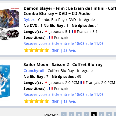
Demon Slayer - Film : Le train de l'infini - Cof
Combo Blu-ray + DVD + CD Audio
Dybex
- Combo Blu-Ray + DVD - intégrale
Nb DVD :
1
Nb Blu-Ray :
1 -
Nb épisodes :
1
Langue(s) :
Japonais 5.1
Français 5.1
Sous-titre(s) :
Français
Recevez votre article entre le
10/08
et le
11/08
(
5
/
5
) |
28
Avis
Sailor Moon - Saison 2 - Coffret Blu-ray
Crunchyroll
- Coffret Blu-Ray - intégrale
Nb Blu-Ray :
7 -
Nb épisodes :
43
Langue(s) :
Japonais 2.0 PCM
Français 2.0 PCM
Sous-titre(s) :
Français
Recevez votre article entre le
10/08
et le
11/08
(
5
/
5
) |
13
Avis
Pages :
1
2
3
4
5
6
7