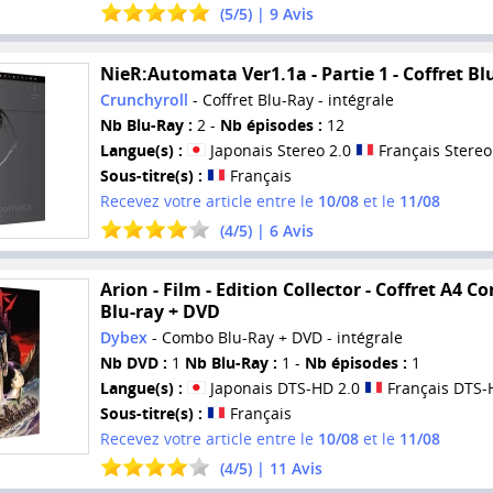
(
5
/
5
) |
9
Avis
NieR:Automata Ver1.1a - Partie 1 - Coffret Bl
Crunchyroll
- Coffret Blu-Ray - intégrale
Nb Blu-Ray :
2 -
Nb épisodes :
12
Langue(s) :
Japonais Stereo 2.0
Français Stereo
Sous-titre(s) :
Français
Recevez votre article entre le
10/08
et le
11/08
(
4
/
5
) |
6
Avis
Arion - Film - Edition Collector - Coffret A4 
Blu-ray + DVD
Dybex
- Combo Blu-Ray + DVD - intégrale
Nb DVD :
1
Nb Blu-Ray :
1 -
Nb épisodes :
1
Langue(s) :
Japonais DTS-HD 2.0
Français DTS-
Sous-titre(s) :
Français
Recevez votre article entre le
10/08
et le
11/08
(
4
/
5
) |
11
Avis